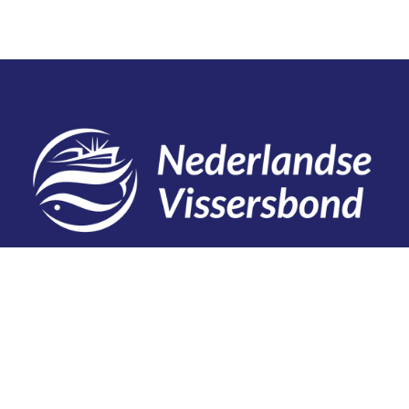
Contact
Telefoon: 0527 698151
E-mail: secretariaat@vissersbond.nl
Adres: Het spijk 20, 8321 WT Urk