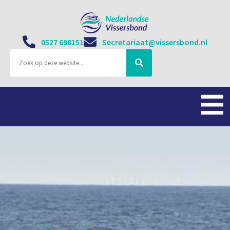
0527 698151
Secretariaat@vissersbond.nl