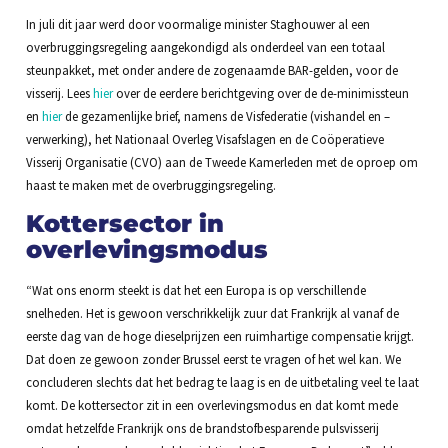
In juli dit jaar werd door voormalige minister Staghouwer al een
overbruggingsregeling aangekondigd als onderdeel van een totaal
steunpakket, met onder andere de zogenaamde BAR-gelden, voor de
visserij. Lees
hier
over de eerdere berichtgeving over de de-minimissteun
en
hier
de gezamenlijke brief, namens de Visfederatie (vishandel en –
verwerking), het Nationaal Overleg Visafslagen en de Coöperatieve
Visserij Organisatie (CVO) aan de Tweede Kamerleden met de oproep om
haast te maken met de overbruggingsregeling.
Kottersector in
overlevingsmodus
“Wat ons enorm steekt is dat het een Europa is op verschillende
snelheden. Het is gewoon verschrikkelijk zuur dat Frankrijk al vanaf de
eerste dag van de hoge dieselprijzen een ruimhartige compensatie krijgt.
Dat doen ze gewoon zonder Brussel eerst te vragen of het wel kan. We
concluderen slechts dat het bedrag te laag is en de uitbetaling veel te laat
komt. De kottersector zit in een overlevingsmodus en dat komt mede
omdat hetzelfde Frankrijk ons de brandstofbesparende pulsvisserij