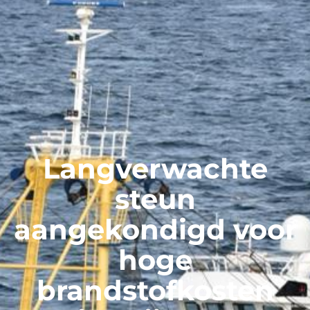
Langverwachte
steun
aangekondigd voor
hoge
brandstofkosten