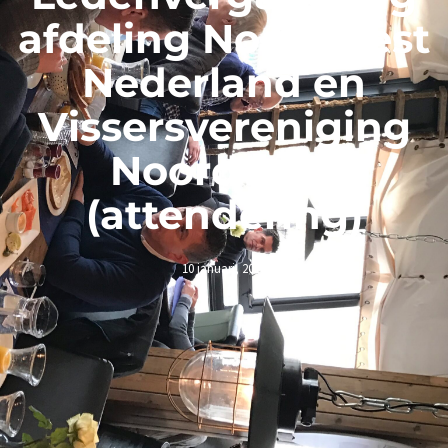
afdeling Noordwest
Nederland en
Vissersvereniging
Noordwest
(attendering)
10 januari, 2018