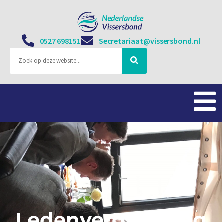
0527 698151
Secretariaat@vissersbond.nl
Ledenvergadering