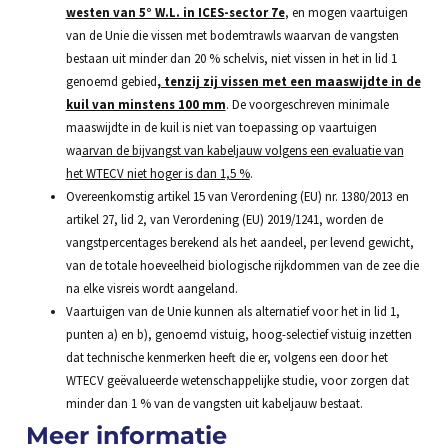
westen van 5° W.L. in ICES-sector 7e
, en mogen vaartuigen
van de Unie die vissen met bodemtrawls waarvan de vangsten
bestaan uit minder dan 20 % schelvis, niet vissen in het in lid 1
genoemd gebied
, tenzij zij vissen met een maaswijdte in de
kuil van minstens 100 mm
. De voorgeschreven minimale
maaswijdte in de kuil is niet van toepassing op vaartuigen
wa
arvan de bijvangst van kabeljauw volgens een evaluatie van
het WTECV niet hoger is dan 1,5 %
.
Overeenkomstig artikel 15 van Verordening (EU) nr. 1380/2013 en
artikel 27, lid 2, van Verordening (EU) 2019/1241, worden de
vangstpercentages berekend als het aandeel, per levend gewicht,
van de totale hoeveelheid biologische rijkdommen van de zee die
na elke visreis wordt aangeland.
Vaartuigen van de Unie kunnen als alternatief voor het in lid 1,
punten a) en b), genoemd vistuig, hoog-selectief vistuig inzetten
dat technische kenmerken heeft die er, volgens een door het
WTECV geëvalueerde wetenschappelijke studie, voor zorgen dat
minder dan 1 % van de vangsten uit kabeljauw bestaat.
Meer informatie