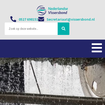
0527 698151
Secretariaat@vissersbond.nl