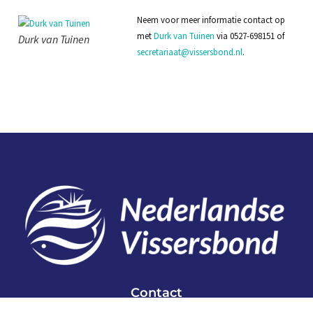
Neem voor meer informatie contact op
met
Durk van Tuinen
via 0527-698151 of
Durk van Tuinen
secretariaat@vissersbond.nl
.
Contact