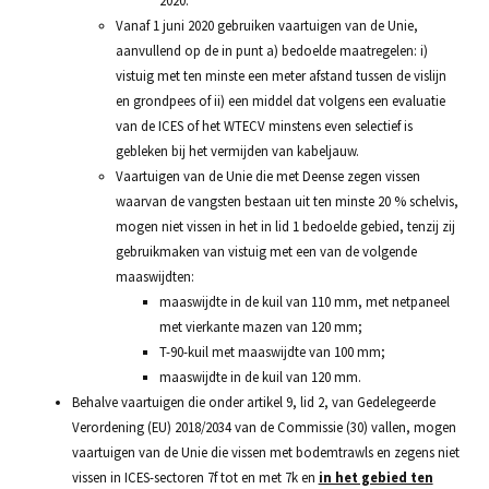
2020.
Vanaf 1 juni 2020 gebruiken vaartuigen van de Unie,
aanvullend op de in punt a) bedoelde maatregelen: i)
vistuig met ten minste een meter afstand tussen de vislijn
en grondpees of ii) een middel dat volgens een evaluatie
van de ICES of het WTECV minstens even selectief is
gebleken bij het vermijden van kabeljauw.
Vaartuigen van de Unie die met Deense zegen vissen
waarvan de vangsten bestaan uit ten minste 20 % schelvis,
mogen niet vissen in het in lid 1 bedoelde gebied, tenzij zij
gebruikmaken van vistuig met een van de volgende
maaswijdten:
maaswijdte in de kuil van 110 mm, met netpaneel
met vierkante mazen van 120 mm;
T-90-kuil met maaswijdte van 100 mm;
maaswijdte in de kuil van 120 mm.
Behalve vaartuigen die onder artikel 9, lid 2, van Gedelegeerde
Verordening (EU) 2018/2034 van de Commissie (30) vallen, mogen
vaartuigen van de Unie die vissen met bodemtrawls en zegens niet
vissen in ICES-sectoren 7f tot en met 7k en
in het gebied ten