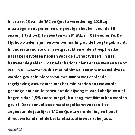
In artikel 13 van de TAC en Quota verordening 2020 zijn
maatregelen opgenomen die gevolgen hebben voor de TR
visserij (flyshoot) ten westen van 5° W.L. in ICES-sector 7e. De
flyshoot-leden zijn hierover per mailing op de hoogte gebracht.
In onderstaand stuk is in
vetgedrukt en onderstreept
welke
passages gevolgen hebben voor de flyshootvisserij in het
betreffende gebied.
Tot nader bericht dient er ten westen van 5°
e
W.L. in ICES-sector 7
dus met minimaal 100 mm maaswijdte te
worden gevist in plaats van met 80mm wat eerder de
regelgeving was
. Samen met het ministerie van LNV wordt
gepoogd om aan te tonen dat de bijvangst van kabeljauw niet
hoger is dan 1,5% zodat mogelijk alsnog met 80mm kan worden
gevist. Deze aanvullende maatregel komt voort uit de
zogenaamde jaarlijkse TAC en Quota verordening en houdt
direct verband met de bestandssituatie voor kabeljauw.
Artikel 13