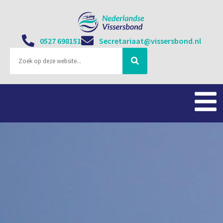
0527 698151
Secretariaat@vissersbond.nl