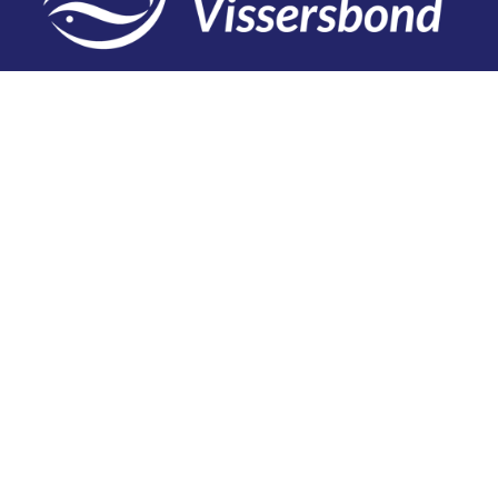
Contact
Telefoon: 0527 698151
E-mail: secretariaat@vissersbond.nl
Adres: Het spijk 20, 8321 WT Urk
Aanmelden voor weekjournaal