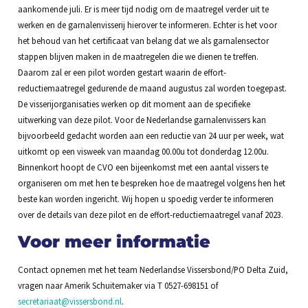
aankomende juli. Er is meer tijd nodig om de maatregel verder uit te
werken en de garnalenvisserij hierover te informeren. Echter is het voor
het behoud van het certificaat van belang dat we als garnalensector
stappen blijven maken in de maatregelen die we dienen te treffen.
Daarom zal er een pilot worden gestart waarin de effort-
reductiemaatregel gedurende de maand augustus zal worden toegepast.
De visserijorganisaties werken op dit moment aan de specifieke
uitwerking van deze pilot. Voor de Nederlandse garnalenvissers kan
bijvoorbeeld gedacht worden aan een reductie van 24 uur per week, wat
uitkomt op een visweek van maandag 00.00u tot donderdag 12.00u.
Binnenkort hoopt de CVO een bijeenkomst met een aantal vissers te
organiseren om met hen te bespreken hoe de maatregel volgens hen het
beste kan worden ingericht. Wij hopen u spoedig verder te informeren
over de details van deze pilot en de effort-reductiemaatregel vanaf 2023.
Voor meer informatie
Contact opnemen met het team Nederlandse Vissersbond/PO Delta Zuid,
vragen naar Amerik Schuitemaker via T 0527-698151 of
secretariaat@vissersbond.nl
.