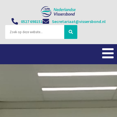
0527 698151
Secretariaat@vissersbond.nl