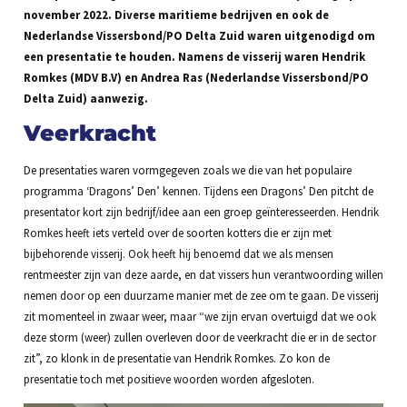
november 2022.
Diverse maritieme bedrijven en ook de
Nederlandse Vissersbond/PO Delta Zuid waren uitgenodigd om
een presentatie te houden.
Namens de visserij waren Hendrik
Romkes (MDV B.V) en Andrea Ras (Nederlandse Vissersbond/PO
Delta Zuid) aanwezig.
Veerkracht
De presentaties waren vormgegeven zoals we die van het populaire
programma ‘Dragons’ Den’ kennen. Tijdens een Dragons’ Den pitcht de
presentator kort zijn bedrijf/idee aan een groep geïnteresseerden. Hendrik
Romkes heeft iets verteld over de soorten kotters die er zijn met
bijbehorende visserij. Ook heeft hij benoemd dat we als mensen
rentmeester zijn van deze aarde, en dat vissers hun verantwoording willen
nemen door op een duurzame manier met de zee om te gaan. De visserij
zit momenteel in zwaar weer, maar “we zijn ervan overtuigd dat we ook
deze storm (weer) zullen overleven door de veerkracht die er in de sector
zit”, zo klonk in de presentatie van Hendrik Romkes. Zo kon de
presentatie toch met positieve woorden worden afgesloten.