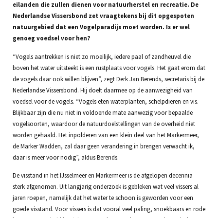
eilanden die zullen dienen voor natuurherstel en recreatie. De
Nederlandse Vissersbond zet vraagtekens bij dit opgespoten
natuurgebied dat een Vogelparadijs moet worden. Is er wel
genoeg voedsel voor hen?
“Vogels aantrekken is niet zo moeilijk, iedere paal of zandheuvel die
boven het water uitsteekt is een rustplaats voor vogels. Het gaat erom dat
de vogels daar ook willen blijven”, zegt Derk Jan Berends, secretaris bij de
Nederlandse Vissersbond. Hij doelt daarmee op de aanwezigheid van
voedsel voor de vogels. “Vogels eten waterplanten, schelpdieren en vis.
Blijkbaar zijn die nu niet in voldoende mate aanwezig voor bepaalde
vogelsoorten, waardoor de natuurdoelstellingen van de overheid niet
worden gehaald. Het inpolderen van een klein deel van het Markermeer,
de Marker Wadden, zal daar geen verandering in brengen verwacht ik,
daar is meer voor nodig”, aldus Berends.
De visstand in het IJsselmeer en Markermeer is de afgelopen decennia
sterk afgenomen. Uit langjarig onderzoek is gebleken wat veel vissers al
jaren roepen, namelijk dat het water te schoon is geworden voor een
goede visstand. Voor vissers is dat vooral veel paling, snoekbaars en rode