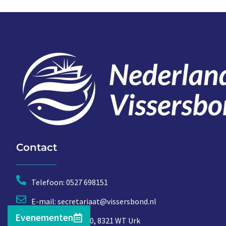
Contact
Telefoon: 0527 698151
E-mail: secretariaat@vissersbond.nl
Evenementen
Adres: Het spijk 20, 8321 WT Urk