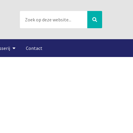
sserij
Contact
port