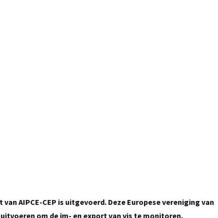
5 februari, 2015
acht van AIPCE-CEP is uitgevoerd. Deze Europese vereniging van
 uitvoeren om de im- en export van vis te monitoren.