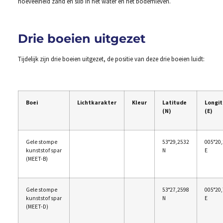
hoeveelheid zand en slib in het water en het bodemleven.
Drie boeien uitgezet
Tijdelijk zijn drie boeien uitgezet, de positie van deze drie boeien luidt:
Boei
Lichtkarakter
Kleur
Latitude
Longi
(N)
(E)
Gele stompe
53°29,2532
005°20
kunststof spar
N
E
(MEET-B)
Gele stompe
53°27,2598
005°20
kunststof spar
N
E
(MEET-D)