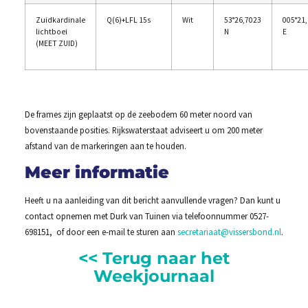
Zuidkardinale
Q(6)+LFL 15s
Wit
53°26,7023
005°21
lichtboei
N
E
(MEET ZUID)
De frames zijn geplaatst op de zeebodem 60 meter noord van
bovenstaande posities. Rijkswaterstaat adviseert u om 200 meter
afstand van de markeringen aan te houden.
Meer informatie
Heeft u na aanleiding van dit bericht aanvullende vragen? Dan kunt u
contact opnemen met Durk van Tuinen via telefoonnummer 0527-
698151, of door een e-mail te sturen aan
secretariaat@vissersbond.nl
.
<< Terug naar het
Weekjournaal