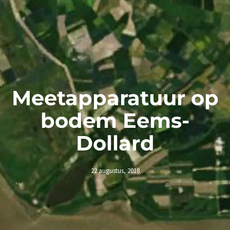
Meetapparatuur op
bodem Eems-
Dollard
22 augustus, 2018