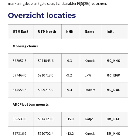
markeringsboeien (gele spar, lichtkarakter Fl[5]20s) voorzien.
Overzicht locaties
UTM East
UTM North
NHN
Name
Init.
Mooring chains
366057.5
5911843.6
-9.3
Knock
MC_KNO
377464.0
5910718.0
-9.2
EFW
MC_EFW
374553.3
5909215.9
-9.4
Dollart
MC_DOL
ADCP bottom mounts
365533.0
5914128.0
-15.0
Gatje
BM_GAT
367316.9
5910702.4
-12.2
Knock
BM_KNO