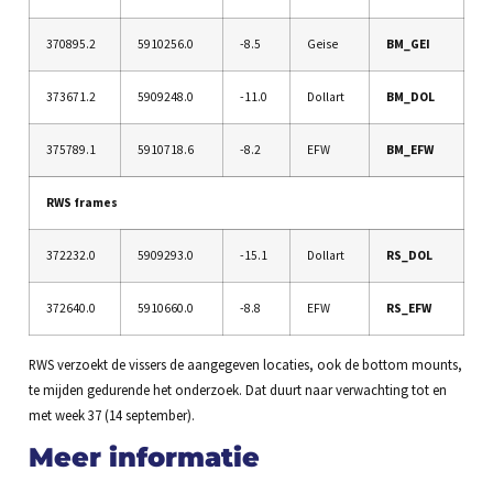
370895.2
5910256.0
-8.5
Geise
BM_GEI
373671.2
5909248.0
-11.0
Dollart
BM_DOL
375789.1
5910718.6
-8.2
EFW
BM_EFW
RWS frames
372232.0
5909293.0
-15.1
Dollart
RS_DOL
372640.0
5910660.0
-8.8
EFW
RS_EFW
RWS verzoekt de vissers de aangegeven locaties, ook de bottom mounts,
te mijden gedurende het onderzoek. Dat duurt naar verwachting tot en
met week 37 (14 september).
Meer informatie