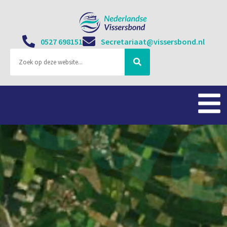
0527 698151
Secretariaat@vissersbond.nl