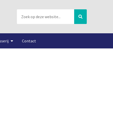
sserij
Contact
gegeten