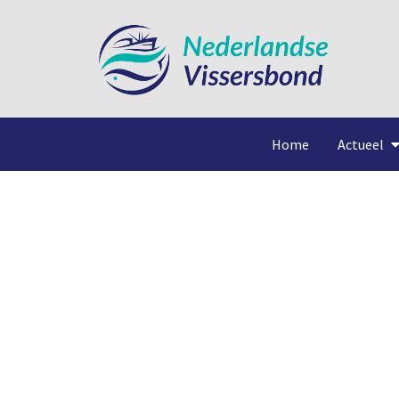
Home
Actueel
Met li