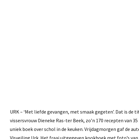
URK – ‘Met liefde gevangen, met smaak gegeten’. Dat is de t
vissersvrouw Dieneke Ras-ter Beek, zo’n 170 recepten van 35 
uniek boek over schol in de keuken. Vrijdagmorgen gaf de aut
Visveiling Urk. Het fraai uitgegeven kookboek met foto’s van d