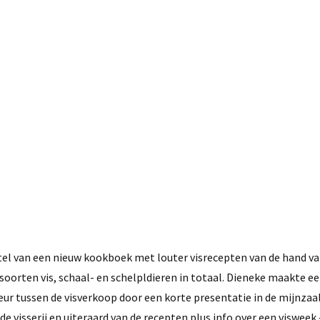
16 oktober, 2020
itel van een nieuw kookboek met louter visrecepten van de hand v
soorten vis, schaal- en schelpldieren in totaal. Dieneke maakte e
eur tussen de visverkoop door een korte presentatie in de mijnzaa
e visserij en uiteraard van de recepten plus info over een visweek 