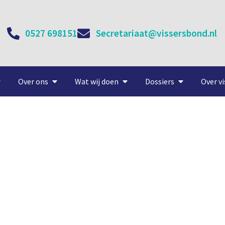
0527 698151
Secretariaat@vissersbond.nl
Over ons
Wat wij doen
Dossiers
Over vi
efde gevangen, met smaak 