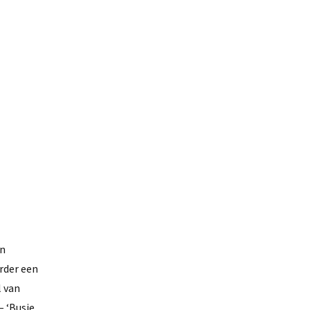
an
erder een
l van
– ‘Busje