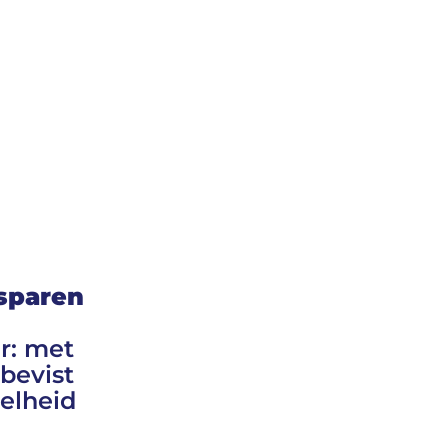
esparen
er: met
bevist
elheid