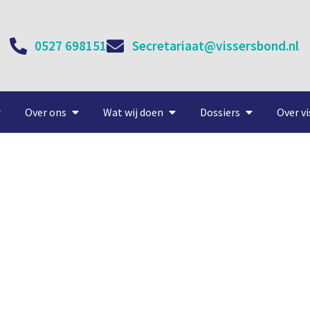
0527 698151
Secretariaat@vissersbond.nl
Over ons
Wat wij doen
Dossiers
Over vi