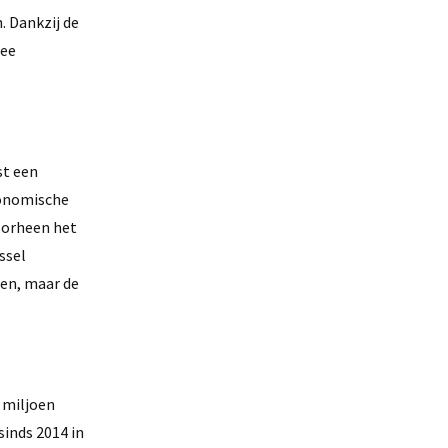
. Dankzij de
wee
st een
conomische
oorheen het
ssel
nen, maar de
7 miljoen
sinds 2014 in