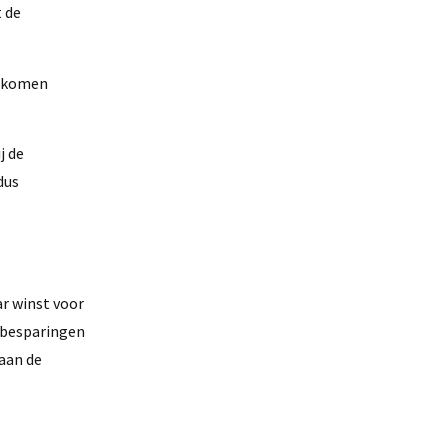
t de
inkomen
j de
dus
ar winst voor
ofbesparingen
 aan de