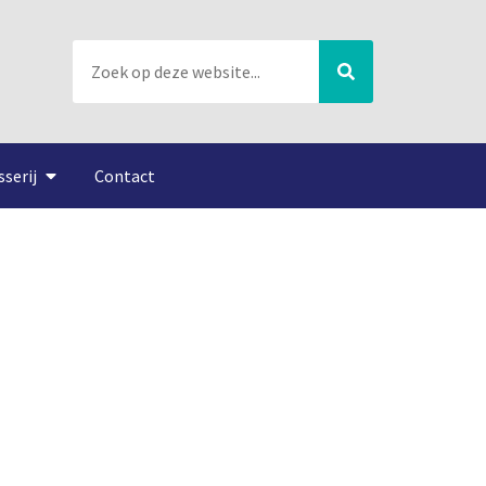
sserij
Contact