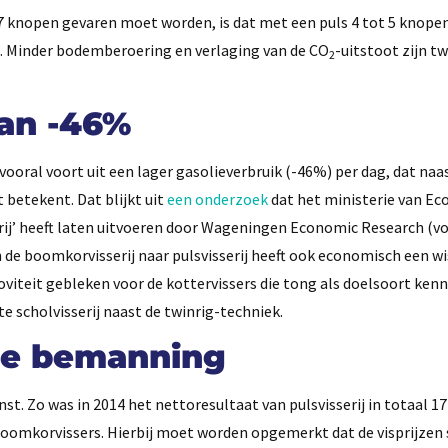
 knopen gevaren moet worden, is dat met een puls 4 tot 5 knopen
t. Minder bodemberoering en verlaging van de CO
-uitstoot zijn t
2
van -46%
ooral voort uit een lager gasolieverbruik (-46%) per dag, dat naa
 betekent. Dat blijkt uit
een onderzoek
dat het ministerie van E
rij’ heeft laten uitvoeren door Wageningen Economic Research (v
n de boomkorvisserij naar pulsvisserij heeft ook economisch een wi
oviteit gebleken voor de kottervissers die tong als doelsoort ken
te scholvisserij naast de twinrig-techniek.
ele bemanning
nst. Zo was in 2014 het nettoresultaat van pulsvisserij in totaal 1
boomkorvissers. Hierbij moet worden opgemerkt dat de visprijzen 