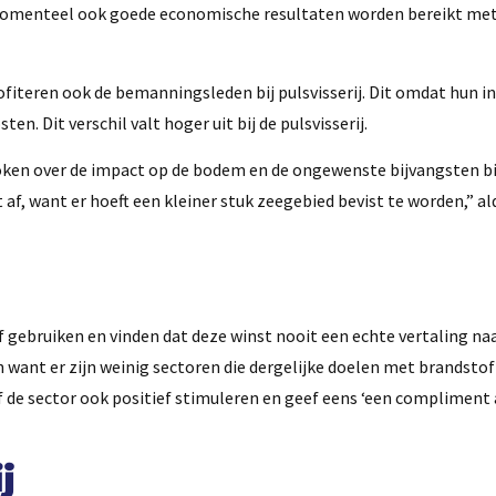
t er momenteel ook goede economische resultaten worden bereikt me
ofiteren ook de bemanningsleden bij pulsvisserij. Dit omdat hun 
. Dit verschil valt hoger uit bij de pulsvisserij.
sproken over de impact op de bodem en de ongewenste bijvangsten bi
af, want er hoeft een kleiner stuk zeegebied bevist te worden,” al
f gebruiken en vinden dat deze winst nooit een echte vertaling na
en want er zijn weinig sectoren die dergelijke doelen met brandst
ijf de sector ook positief stimuleren en geef eens ‘een compliment
j