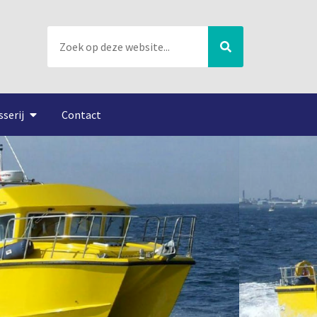
sserij
Contact