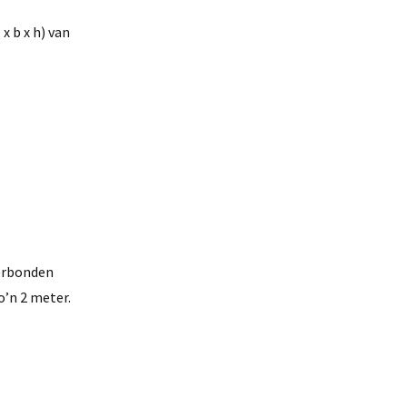
 b x h) van
verbonden
o’n 2 meter.