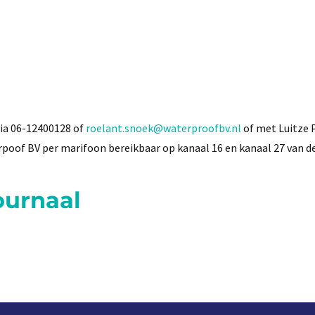
ia 06-12400128 of
roelant.snoek@waterproofbv.nl
of met Luitze P
rpoof BV per marifoon bereikbaar op kanaal 16 en kanaal 27 van d
ournaal