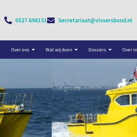
0527 698151
Secretariaat@vissersbond.nl
Over ons
Wat wij doen
Dossiers
Over vi