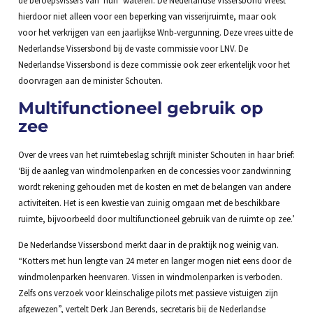
de beroepsvissers van ‘hun’ wateren. De Nederlandse Vissersbond vreest
hierdoor niet alleen voor een beperking van visserijruimte, maar ook
voor het verkrijgen van een jaarlijkse Wnb-vergunning. Deze vrees uitte de
Nederlandse Vissersbond bij de vaste commissie voor LNV. De
Nederlandse Vissersbond is deze commissie ook zeer erkentelijk voor het
doorvragen aan de minister Schouten.
Multifunctioneel gebruik op
zee
Over de vrees van het ruimtebeslag schrijft minister Schouten in haar brief:
‘Bij de aanleg van windmolenparken en de concessies voor zandwinning
wordt rekening gehouden met de kosten en met de belangen van andere
activiteiten. Het is een kwestie van zuinig omgaan met de beschikbare
ruimte, bijvoorbeeld door multifunctioneel gebruik van de ruimte op zee.’
De Nederlandse Vissersbond merkt daar in de praktijk nog weinig van.
“Kotters met hun lengte van 24 meter en langer mogen niet eens door de
windmolenparken heenvaren. Vissen in windmolenparken is verboden.
Zelfs ons verzoek voor kleinschalige pilots met passieve vistuigen zijn
afgewezen”, vertelt Derk Jan Berends, secretaris bij de Nederlandse