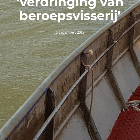
‘verdringing van
beroepsvisserij’
6 december, 2018