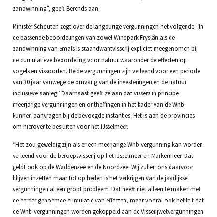
zandwinning”, geeft Berends aan.
Minister Schouten zegt over de langdurige vergunningen het volgende: ‘In
de passende beoordelingen van zowel Windpark Fryslân als de
zandwinning van Smals is staandwantvisserij expliciet meegenomen bij
de cumulatieve beoordeling voor natuur waaronder de effecten op
vogels en vissoorten. Beide vergunningen zijn verleend voor een periode
van 30 jaar vanwege de omvang van de investeringen en de natuur
inclusieve aanleg.’ Daarnaast geeft ze aan dat vissers in principe
meerjarige vergunningen en ontheffingen in het kader van de Wnb
kunnen aanvragen bij de bevoegde instanties. Het is aan de provincies
om hierover te besluiten voor het IJsselmeer.
“Het zou geweldig zijn als er een meerjarige Wnb-vergunning kan worden
verleend voor de beroepsvisserij op het IJsselmeer en Markermeer. Dat
geldt ook op de Waddenzee en de Noordzee. Wij zullen ons daarvoor
blijven inzetten maar tot op heden is het verkrijgen van de jaarlijkse
vergunningen al een groot probleem. Dat heeft niet alleen te maken met
de eerder genoemde cumulatie van effecten, maar vooral ook het feit dat
de Wnb-vergunningen worden gekoppeld aan de Visserijwetvergunningen