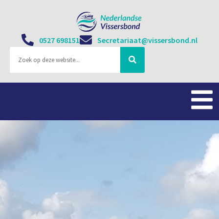
0527 698151
Secretariaat@vissersbond.nl