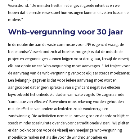
Vissersbond. “De minister heeft in ieder geval goede intenties en we
hopen dat de eerste vissers snel hun vistuigen kunnen uitzetten tussen de
molens.”
Wnb-vergunning voor 30 jaar
In de notitie die aan de vaste commissie voor LNV is gericht vraagt de
Nederlandse Vissersbond zich af hoe het mogelijk is dat de industriële
projecten vergunningen kunnen krijgen voor dertig jaar, terwijl de visserij
elk jaar opnieuw een Wnb-vergunning moet aanvragen. “Het traject voor
de aanvraag van de Wnb-vergunning verloopt elk jaar steeds moeizamer.
Een belangrijk gegeven is dat voor iedere aanvraag moet worden
aangetoond dat er geen sprake is van significant negatieve effecten
bijvoorbeeld het onbedoeld doden van watervogels. De zogenaamde
‘cumulatie van effecten’. Bovendien moet rekening worden gehouden
met de effecten van andere activiteiten zoals windenergie en
zandwinning. Die activiteiten nemen in omvang toe en daardoor blijft er
steeds minder speelruimte over de voor de traditionele visserij. Wij pleiten
er dan ook voor om voor de visserij een meerjarige Wnb-vergunning
mogelijk te maken net als die voor de windmolenparken en