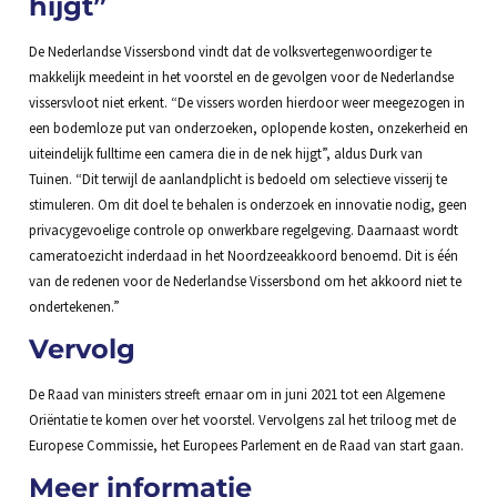
hijgt”
De Nederlandse Vissersbond vindt dat de volksvertegenwoordiger te
makkelijk meedeint in het voorstel en de gevolgen voor de Nederlandse
vissersvloot niet erkent. “De vissers worden hierdoor weer meegezogen in
een bodemloze put van onderzoeken, oplopende kosten, onzekerheid en
uiteindelijk fulltime een camera die in de nek hijgt”, aldus Durk van
Tuinen. “Dit terwijl de aanlandplicht is bedoeld om selectieve visserij te
stimuleren. Om dit doel te behalen is onderzoek en innovatie nodig, geen
privacygevoelige controle op onwerkbare regelgeving. Daarnaast wordt
cameratoezicht inderdaad in het Noordzeeakkoord benoemd. Dit is één
van de redenen voor de Nederlandse Vissersbond om het akkoord niet te
ondertekenen.”
Vervolg
De Raad van ministers streeft ernaar om in juni 2021 tot een Algemene
Oriëntatie te komen over het voorstel. Vervolgens zal het triloog met de
Europese Commissie, het Europees Parlement en de Raad van start gaan.
Meer informatie