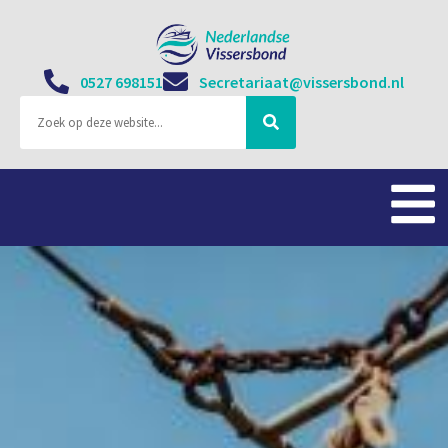
0527 698151
Secretariaat@vissersbond.nl