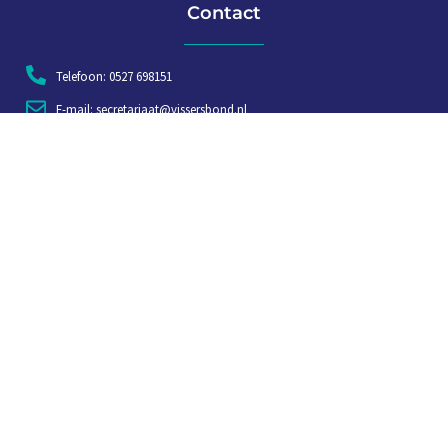
Contact
Telefoon: 0527 698151
E-mail: secretariaat@vissersbond.nl
Adres: Het spijk 20, 8321 WT Urk
Aanmelden voor weekjournaal