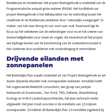
Waddenzee en Amstelmeer. Het project Wieringerhoek is onderdeel van de
Programmatische aanpak grote wateren (PAGW). Het hoofddoel van
project Wieringerhoek is het deltakarakter van de verbinding tussen het
IJsselmeer en de Waddenzee versterken door ‘natuurlijke overgangen’ te
maken: van nat naar droog en van zout naar zoet. Daarnaast ligt de
focus op het verbeteren van de verbindingen voor vis en het creëren van
diverse leefgebieden voor vissen en vogels. Als nevendoel wil het project
een bijdrage leveren aan de bescherming van de zoetwatervoorraad in
het IJsselmeer door problemen met zoutindringing te verminderen.
Drijvende eilanden met
zonnepanelen
Het Buitendijks Plan maakt onderdeel uit van Project Wieringerhoek en wil
daarin drijvende eilanden met zonnepanelen realiseren. Inmiddels heeft
het zogenoemde Meerlicht-consortium, een groep van partijen
bestaande uit GroenLeven, Van Oord, TNO, Deltares, Waardenburg
Ecology en H+N+S Landschapsarchitecten, het plan technisch verder
uitgewerkt. Het plan moet voorzien in de installatie van 2,5 miljoen
zonnepanelen. Ze hebben dit Buitendijks Plan 2.0 inmiddels ingediend bij