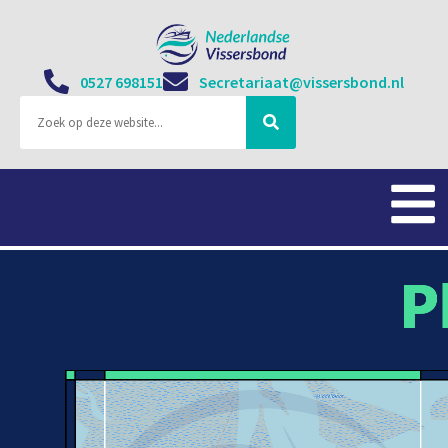
0527 698151
Secretariaat@vissersbond.nl