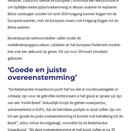
verliezen. Daarvoor diende de Europese Commissie een wetsvoorstel in
om tijdelijke wederzijdse toestemming in elkaars wateren te realiseren.
Britse vaartuigen zouden tot eind 2019 toegang kunnen krijgen tot de
Europese wateren, mits de Europese vissers ook toegang krijgen tot de
Britse wateren.
Bovenstaande wetsvoorstellen vallen onder de
medebeslissingsprocedure. Lidstaten en het Europees Parlement moeten
hier ook een akkoord op geven. Dit zal voor 29 maart (moeten)
gebeuren.
‘Goede en juiste
overeenstemming’
“De Nederlandse Vissersbond juicht het toe dat er noodmaatregelen in
ontwerp zijn voor de getroffen kottervissers in het geval er sprake zal zijn
van een ‘harde Brexit’. Natuurlijk hoopt de gehele visserijsector,
samenwerkend in EUFA, dat de betrokken partijen in staat zullen zijn om
tot een goede en juiste overeenstemming te komen met betrekking tot de
Brexit”, aldus Johan Nooitgedagt, voorzitter bij de Nederlandse
Vissersbond. “Als deze overeenstemming er niet komt zullen er na 29