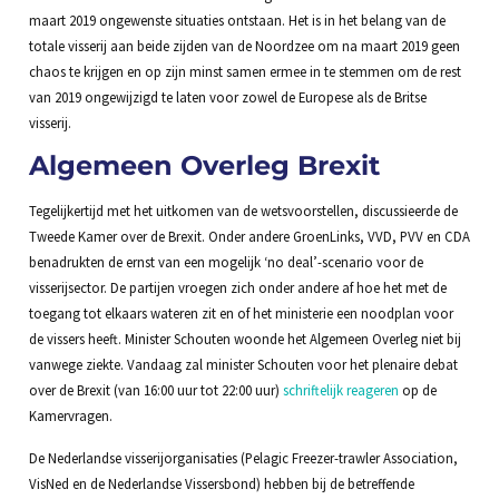
maart 2019 ongewenste situaties ontstaan. Het is in het belang van de
totale visserij aan beide zijden van de Noordzee om na maart 2019 geen
chaos te krijgen en op zijn minst samen ermee in te stemmen om de rest
van 2019 ongewijzigd te laten voor zowel de Europese als de Britse
visserij.
Algemeen Overleg Brexit
Tegelijkertijd met het uitkomen van de wetsvoorstellen, discussieerde de
Tweede Kamer over de Brexit. Onder andere GroenLinks, VVD, PVV en CDA
benadrukten de ernst van een mogelijk ‘no deal’-scenario voor de
visserijsector. De partijen vroegen zich onder andere af hoe het met de
toegang tot elkaars wateren zit en of het ministerie een noodplan voor
de vissers heeft. Minister Schouten woonde het Algemeen Overleg niet bij
vanwege ziekte. Vandaag zal minister Schouten voor het plenaire debat
over de Brexit (van 16:00 uur tot 22:00 uur)
schriftelijk reageren
op de
Kamervragen.
De Nederlandse visserijorganisaties (Pelagic Freezer-trawler Association,
VisNed en de Nederlandse Vissersbond) hebben bij de betreffende