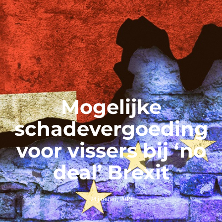
Mogelijke
schadevergoeding
voor vissers bij ‘no
deal’ Brexit
24 januari, 2019