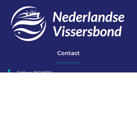
Contact
Telefoon: 0527 698151
E-mail: secretariaat@vissersbond.nl
Adres: Het spijk 20, 8321 WT Urk
Aanmelden voor weekjournaal