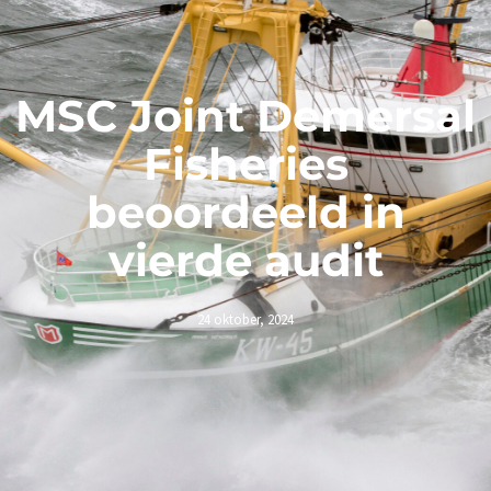
MSC Joint Demersal
Fisheries
beoordeeld in
vierde audit
24 oktober, 2024