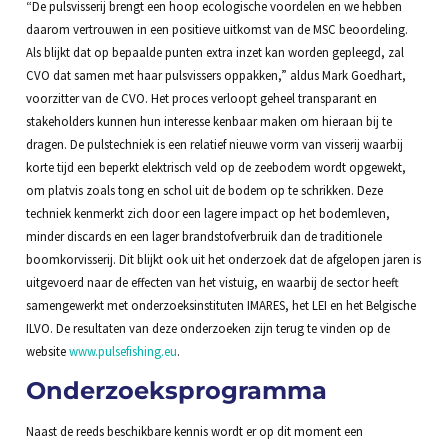
“De pulsvisserij brengt een hoop ecologische voordelen en we hebben
daarom vertrouwen in een positieve uitkomst van de MSC beoordeling.
Als blijkt dat op bepaalde punten extra inzet kan worden gepleegd, zal
CVO dat samen met haar pulsvissers oppakken,” aldus Mark Goedhart,
voorzitter van de CVO. Het proces verloopt geheel transparant en
stakeholders kunnen hun interesse kenbaar maken om hieraan bij te
dragen. De pulstechniek is een relatief nieuwe vorm van visserij waarbij
korte tijd een beperkt elektrisch veld op de zeebodem wordt opgewekt,
om platvis zoals tong en schol uit de bodem op te schrikken. Deze
techniek kenmerkt zich door een lagere impact op het bodemleven,
minder discards en een lager brandstofverbruik dan de traditionele
boomkorvisserij. Dit blijkt ook uit het onderzoek dat de afgelopen jaren is
uitgevoerd naar de effecten van het vistuig, en waarbij de sector heeft
samengewerkt met onderzoeksinstituten IMARES, het LEI en het Belgische
ILVO. De resultaten van deze onderzoeken zijn terug te vinden op de
website
www.pulsefishing.eu
.
Onderzoeksprogramma
Naast de reeds beschikbare kennis wordt er op dit moment een