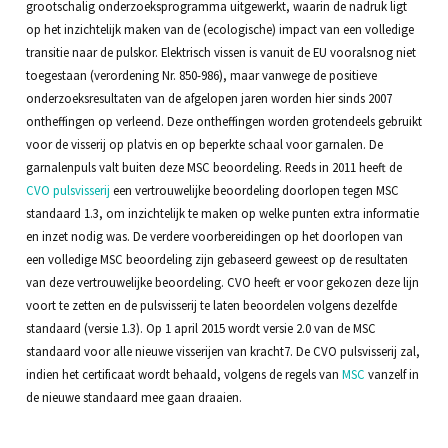
grootschalig onderzoeksprogramma uitgewerkt, waarin de nadruk ligt
op het inzichtelijk maken van de (ecologische) impact van een volledige
transitie naar de pulskor. Elektrisch vissen is vanuit de EU vooralsnog niet
toegestaan (verordening Nr. 850-986), maar vanwege de positieve
onderzoeksresultaten van de afgelopen jaren worden hier sinds 2007
ontheffingen op verleend. Deze ontheffingen worden grotendeels gebruikt
voor de visserij op platvis en op beperkte schaal voor garnalen. De
garnalenpuls valt buiten deze MSC beoordeling. Reeds in 2011 heeft de
CVO pulsvisserij
een vertrouwelijke beoordeling doorlopen tegen MSC
standaard 1.3, om inzichtelijk te maken op welke punten extra informatie
en inzet nodig was. De verdere voorbereidingen op het doorlopen van
een volledige MSC beoordeling zijn gebaseerd geweest op de resultaten
van deze vertrouwelijke beoordeling. CVO heeft er voor gekozen deze lijn
voort te zetten en de pulsvisserij te laten beoordelen volgens dezelfde
standaard (versie 1.3). Op 1 april 2015 wordt versie 2.0 van de MSC
standaard voor alle nieuwe visserijen van kracht7. De CVO pulsvisserij zal,
indien het certificaat wordt behaald, volgens de regels van
MSC
vanzelf in
de nieuwe standaard mee gaan draaien.