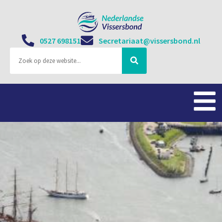
0527 698151
Secretariaat@vissersbond.nl