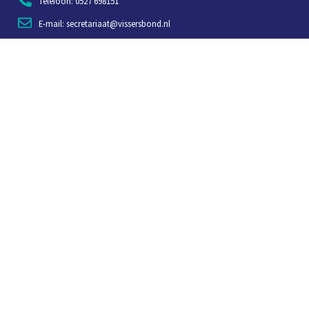
Telefoon: 0527 698151
E-mail: secretariaat@vissersbond.nl
Adres: Het spijk 20, 8321 WT Urk
Aanmelden voor weekjournaal