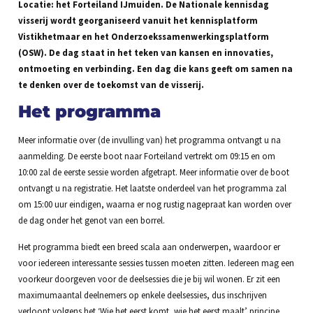
Locatie: het Forteiland IJmuiden. De Nationale kennisdag
visserij wordt georganiseerd vanuit het kennisplatform
Vistikhetmaar en het Onderzoekssamenwerkingsplatform
(OSW). De dag staat in het teken van kansen en innovaties,
ontmoeting en verbinding. Een dag die kans geeft om samen na
te denken over de toekomst van de visserij.
Het programma
Meer informatie over (de invulling van) het programma ontvangt u na
aanmelding. De eerste boot naar Forteiland vertrekt om 09:15 en om
10:00 zal de eerste sessie worden afgetrapt. Meer informatie over de boot
ontvangt u na registratie. Het laatste onderdeel van het programma zal
om 15:00 uur eindigen, waarna er nog rustig nagepraat kan worden over
de dag onder het genot van een borrel.
Het programma biedt een breed scala aan onderwerpen, waardoor er
voor iedereen interessante sessies tussen moeten zitten. Iedereen mag een
voorkeur doorgeven voor de deelsessies die je bij wil wonen. Er zit een
maximumaantal deelnemers op enkele deelsessies, dus inschrijven
verloopt volgens het ‘Wie het eerst komt, wie het eerst maalt’ principe.