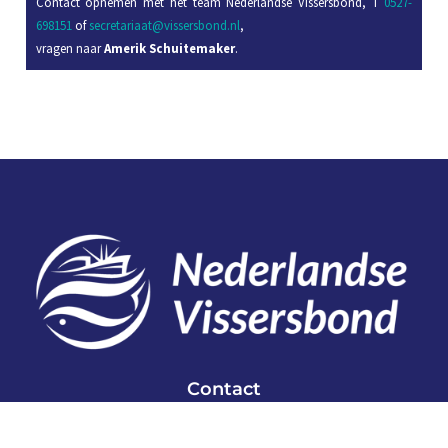
Contact opnemen met het team Nederlandse Vissersbond, T
0527-
698151
of
secretariaat@vissersbond.nl
,
vragen naar
Amerik Schuitemaker
.
Contact