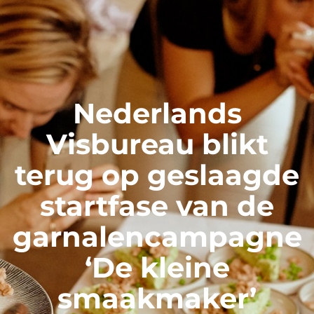
Nederlands
Visbureau blikt
terug op geslaagde
startfase van de
garnalencampagne
‘De kleine
smaakmaker’