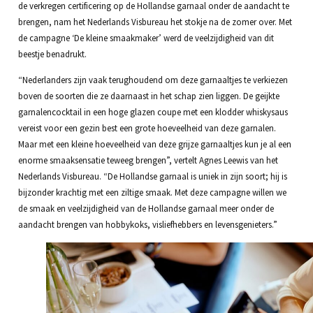
de verkregen certificering op de Hollandse garnaal onder de aandacht te
brengen, nam het Nederlands Visbureau het stokje na de zomer over. Met
de campagne ‘De kleine smaakmaker’ werd de veelzijdigheid van dit
beestje benadrukt.
“Nederlanders zijn vaak terughoudend om deze garnaaltjes te verkiezen
boven de soorten die ze daarnaast in het schap zien liggen. De geijkte
garnalencocktail in een hoge glazen coupe met een klodder whiskysaus
vereist voor een gezin best een grote hoeveelheid van deze garnalen.
Maar met een kleine hoeveelheid van deze grijze garnaaltjes kun je al een
enorme smaaksensatie teweeg brengen”, vertelt Agnes Leewis van het
Nederlands Visbureau. “De Hollandse garnaal is uniek in zijn soort; hij is
bijzonder krachtig met een ziltige smaak. Met deze campagne willen we
de smaak en veelzijdigheid van de Hollandse garnaal meer onder de
aandacht brengen van hobbykoks, visliefhebbers en levensgenieters.”