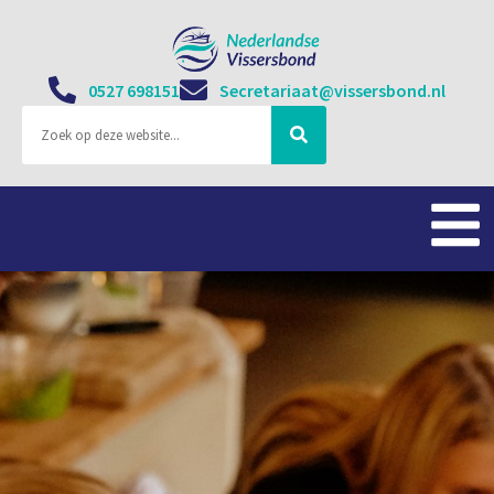
0527 698151
Secretariaat@vissersbond.nl