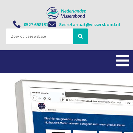
0527 698151
Secretariaat@vissersbond.nl