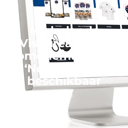
Nederlands
Visbureau stelt
promotiematerialen
‘Noordzeevis’
beschikbaar
4 juni, 2020