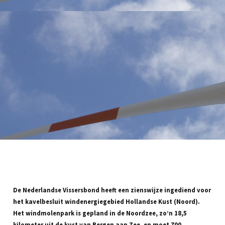
De Nederlandse Vissersbond heeft een zienswijze ingediend voor
het kavelbesluit windenergiegebied Hollandse Kust (Noord).
Het windmolenpark is gepland in de Noordzee, zo’n 18,5
kilometer uit de kust van Bergen aan Zee, en moet 700