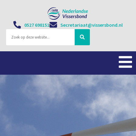
0527 698151
Secretariaat@vissersbond.nl