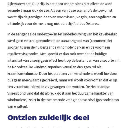
Rijkswaterstaat. Duidelijk is dat door windmolens niet alleen de wind
verandert maar ook de zee. Als een van deze scenario’s de toekomst
wordt zijn de gevolgen daarvan voor vissen, vogels, zeezoogdieren en
uiteindelijk voor de mens nog niet duidelijk”, aldus Deltares.
In de aangehaalde onderzoeken ter onderbouwing van het kavelbesluit
werd geen verschil gevonden in de aanwezigheid van (commerciële)
soorten tussen de nu bestaande windmolenparken en de voorheen
reguliere visgronden. Men spreekt er dan ook over dat de huidige
intensiteit van visserij geen effect heeft op de bestanden van vissoorten in
de Noordzee. De windmolenparken vervullen dus geen rol als
kraamkamerfunctie. Door het plaatsen van windmolens wordt hierdoor
dus geen meerwaarde gecreëerd, maar wel wordt voorkomen dat er op
een verantwoorde wijze vis gevangen kan worden. De Nederlandse
Vissersbond vind dat dit afbreuk doet aan het duurzame karakter van
windmolens, zeker in de toenemende vraag naar voedsel (gezonde bron
van eiwitten).
Ontzien zuidelijk deel