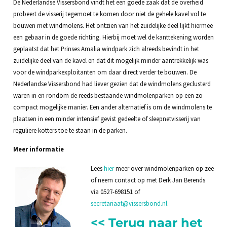
De Nederlandse Vissersbond vindt het een goede zaak dat de overheid
probeert de visserij tegemoet te komen door niet de gehele kavel vol te
bouwen met windmolens. Het ontzien van het zuidelijke deel lijkt hiermee
een gebaar in de goede richting. Hierbij moet wel de kanttekening worden
geplaatst dat het Prinses Amalia windpark zich alreeds bevindt in het
zuidelijke deel van de kavel en dat dit mogelijk minder aantrekkelijk was
voor de windparkexploitanten om daar direct verder te bouwen. De
Nederlandse Vissersbond had liever gezien dat de windmolens geclusterd
waren in en rondom de reeds bestaande windmolenparken op een zo
compact mogelijke manier. Een ander alternatief is om de windmolens te
plaatsen in een minder intensief gevist gedeelte of sleepnetvisserij van
reguliere kotters toe te staan in de parken.
Meer informatie
Lees
hier
meer over windmolenparken op zee
of neem contact op met Derk Jan Berends
via 0527-698151 of
secretariaat@vissersbond.nl
.
<< Terug naar het