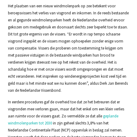
Het plaatsen van een nieuw windmolenpark op zee betekent voor
beroepsvissers het verlies van visgrond en inkomen. In de reeds bestaande
en al gegunde windmolenparken heeft de Nederlandse overheid ervoor
gekozen om medegebruik en doorvaart slechts zeer beperkt toe te staan.
Dit tot grote ergernis van de vissers. “Er wordt in rap tempo schaarse
visgrond ingepikt en de vissers mogen ophoepelen zonder enige vorm
van compensatie. Vissers die proberen om toestemming te krijgen om
met passieve vistuigen in de bestaande windparken hun brood te
verdienen krijgen steevast nee op het rekest van de overheid. Het is
schandalig hoe er met onze vissers wordt omgesprongen en dat moet
echt veranderen. Het inspreken op windenergieprojecten kost veel tijd en
geld maar is het minste wat we nu kunnen doen”, aldus Derk Jan Berends
van de Nederlandse Vissersbond.
In eerdere procedures gaf de overheid toe dat ze het betreuren dat er
visgronden mee verloren gaan, maar dat het enkel om een klein verlies
aan ruimte voor de vissers gaat. Zo vermeldde ze dat alle
geplande
windmolenparken tot 2030
in zijn geheel slechts 3,8% van het
Nederlandse Continentale Plaat (NCP) oppervlak in beslag zal nemen.
Vergeten wordt dat deze parken op de beste visgronden komen te staan