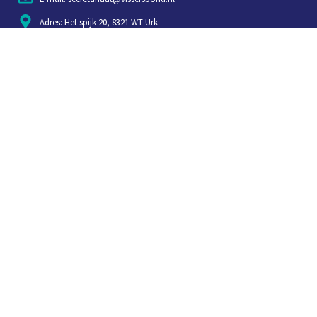
Adres: Het spijk 20, 8321 WT Urk
Aanmelden voor weekjournaal