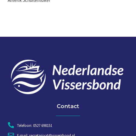
Amerik Schuitemaker
Contact
Telefoon: 0527 698151
E-mail: secretariaat@vissersbond.nl