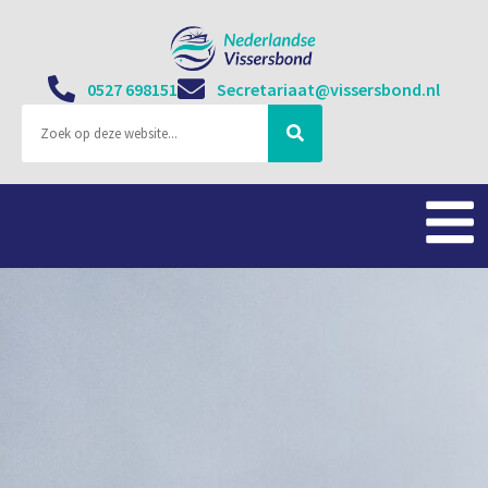
0527 698151
Secretariaat@vissersbond.nl