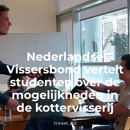
Nederlandse
Vissersbond vertelt
studenten over de
mogelijkheden in
de kottervisserij
31 maart, 2022