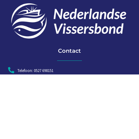
Contact
Telefoon: 0527 698151
E-mail: secretariaat@vissersbond.nl
Adres: Het spijk 20, 8321 WT Urk
Aanmelden voor weekjournaal