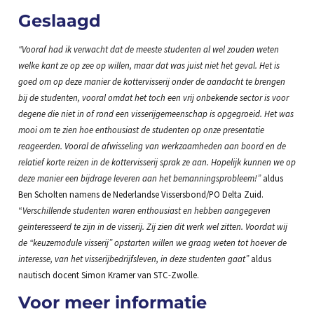
Geslaagd
“Vooraf had ik verwacht dat de meeste studenten al wel zouden weten
welke kant ze op zee op willen, maar dat was juist niet het geval. Het is
goed om op deze manier de kottervisserij onder de aandacht te brengen
bij de studenten, vooral omdat het toch een vrij onbekende sector is voor
degene die niet in of rond een visserijgemeenschap is opgegroeid. Het was
mooi om te zien hoe enthousiast de studenten op onze presentatie
reageerden. Vooral de afwisseling van werkzaamheden aan boord en de
relatief korte reizen in de kottervisserij sprak ze aan. Hopelijk kunnen we op
deze manier een bijdrage leveren aan het bemanningsprobleem!”
aldus
Ben Scholten namens de Nederlandse Vissersbond/PO Delta Zuid.
“
Verschillende studenten waren enthousiast en hebben aangegeven
geïnteresseerd te zijn in de visserij. Zij zien dit werk wel zitten. Voordat wij
de “keuzemodule visserij” opstarten willen we graag weten tot hoever de
interesse, van het visserijbedrijfsleven, in deze studenten gaat”
aldus
nautisch docent Simon Kramer van STC-Zwolle.
Voor meer informatie