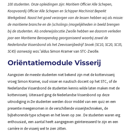
100 studenten. Onze opleidingen zijn: Maritiem Officier Alle Schepen,
Koopvaardij Officier Alle Schepen en Schipper Machinist Beperkt
Werkgebied. Naast het goed verzorgen van de lessen hebben wij als missie:
de maritieme branche en de (scholings-)mogelijkheden in beeld brengen
bij de studenten. Als onderwijslocatie Zwolle hebben we daarom verleden
jaar een Maritieme Beroependag georganiseerd waarbij zowel de
Nederlandse Vissersbond als het Zeevisserijbedrijf Snoek (SC10, SC20, SC35,
SC45) aanwezig was.”
aldus Simon Kramer van STC-Zwolle.
Oriëntatiemodule Visserij
Aangezien de meeste studenten niet bekend zijn met de kottervisserij
vroeg Simon Kramer, oud visser en nautisch docent op het STC, of de
Nederlandse Vissersbond de studenten kennis wilde laten maken met de
kottervisserij. Uiteraard ging de Nederlandse Vissersbond op deze
uitnodiging in.De studenten werden door middel van een quiz en een
presentie meegenomen in de verschillende visserijtechnieken, de
bijbehorende type schepen en het leven op zee . De studenten waren erg
enthousiast, een aantal heeft aangegeven geïnteresseerd te zijn en een
carrière in de visserij wel te zien zitten.