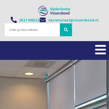
0527 698151
Secretariaat@vissersbond.nl