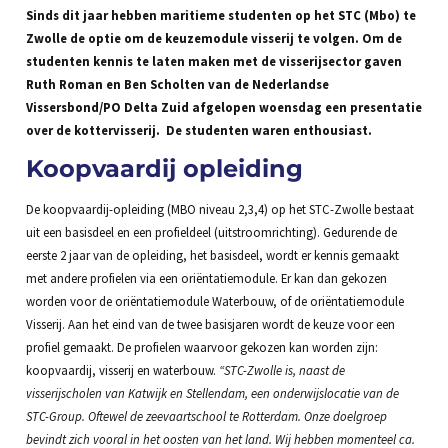
Sinds dit jaar hebben maritieme studenten op het STC (Mbo) te
Zwolle de optie om de keuzemodule visserij te volgen. Om de
studenten kennis te laten maken met de visserijsector gaven
Ruth Roman en Ben Scholten van de Nederlandse
Vissersbond/PO Delta Zuid afgelopen woensdag een presentatie
over de kottervisserij. De studenten waren enthousiast.
Koopvaardij opleiding
De koopvaardij-opleiding (MBO niveau 2,3,4) op het STC-Zwolle bestaat
uit een basisdeel en een profieldeel (uitstroomrichting). Gedurende de
eerste 2 jaar van de opleiding, het basisdeel, wordt er kennis gemaakt
met andere profielen via een oriëntatiemodule. Er kan dan gekozen
worden voor de oriëntatiemodule Waterbouw, of de oriëntatiemodule
Visserij. Aan het eind van de twee basisjaren wordt de keuze voor een
profiel gemaakt. De profielen waarvoor gekozen kan worden zijn:
koopvaardij, visserij en waterbouw.
“STC-Zwolle is, naast de
visserijscholen van Katwijk en Stellendam, een onderwijslocatie van de
STC-Group. Oftewel de zeevaartschool te Rotterdam. Onze doelgroep
bevindt zich vooral in het oosten van het land. Wij hebben momenteel ca.