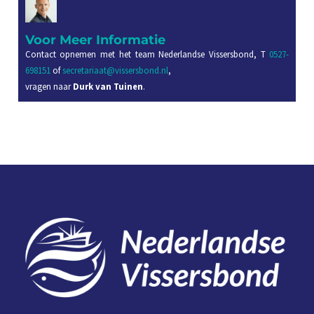
Voor Meer Informatie
Contact opnemen met het team Nederlandse Vissersbond, T
0527-
698151
of
secretariaat@vissersbond.nl
,
vragen naar
Durk van Tuinen
.