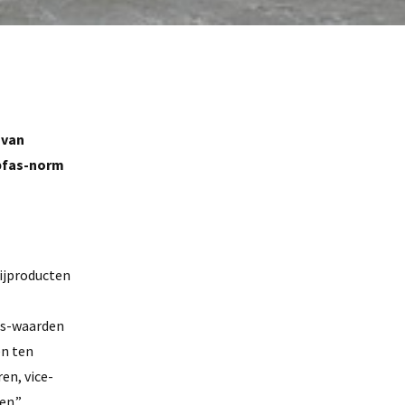
 van
 pfas-norm
rijproducten
fas-waarden
en ten
en, vice-
en.”