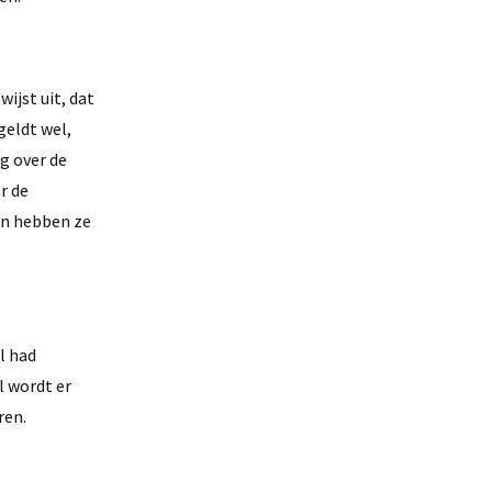
ijst uit, dat
geldt wel,
g over de
r de
en hebben ze
l had
l wordt er
ren.