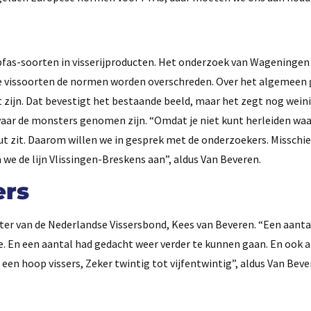
pfas-soorten in visserijproducten. Het onderzoek van Wageningen w
nde vissoorten de normen worden overschreden. Over het algemeen 
t zijn. Dat bevestigt het bestaande beeld, maar het zegt nog weini
waar de monsters genomen zijn. “Omdat je niet kunt herleiden waa
ut zit. Daarom willen we in gesprek met de onderzoekers. Misschi
 we de lijn Vlissingen-Breskens aan”, aldus Van Beveren.
ers
itter van de Nederlandse Vissersbond, Kees van Beveren. “Een aanta
. En een aantal had gedacht weer verder te kunnen gaan. En ook a
 een hoop vissers, Zeker twintig tot vijfentwintig”, aldus Van Beve