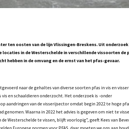
ater ten oosten van de lijn Vlissingen-Breskens. Uit onderzoek
de locaties in de Westerschelde in verschillende vissoorten de
cht hebben in de omvang en de ernst van het pfas-gevaar.
evoerd naar de gehaltes van diverse soorten pfas in vis en visse
rs vis en schaaldieren onderzocht. Het onderzoek is -onder
 op aandringen van de visserijsector omdat begin 2022 te hoge p
ad genomen. Waarna in 2022 het advies is gegeven om niet te viss
 de Westerschelde te vissen, blijft voorlopig”, geeft Kees van Bever
3 gelden Europese normen voor PFAS, daar moeten we ons aan houd