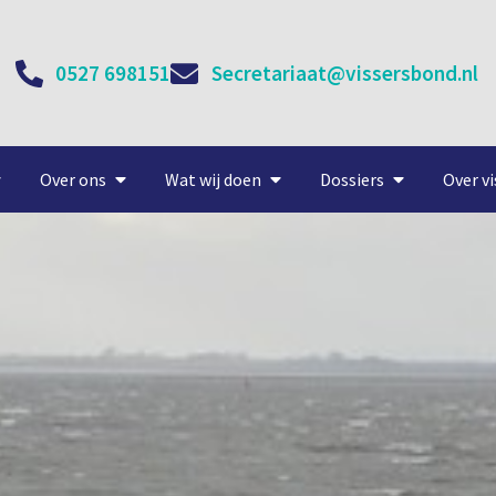
0527 698151
Secretariaat@vissersbond.nl
Over ons
Wat wij doen
Dossiers
Over vi