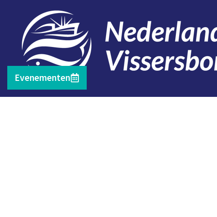
Evenementen
Contact
Telefoon: 0527 698151
E-mail: secretariaat@vissersbond.nl
Adres: Het spijk 20, 8321 WT Urk