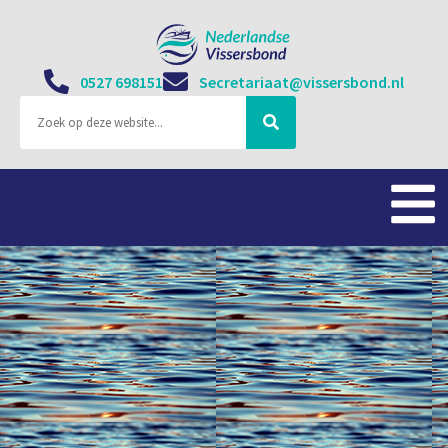
0527 698151
Secretariaat@vissersbond.nl