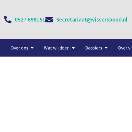
0527 698151
Secretariaat@vissersbond.nl
Over ons
Wat wij doen
Dossiers
Over vi