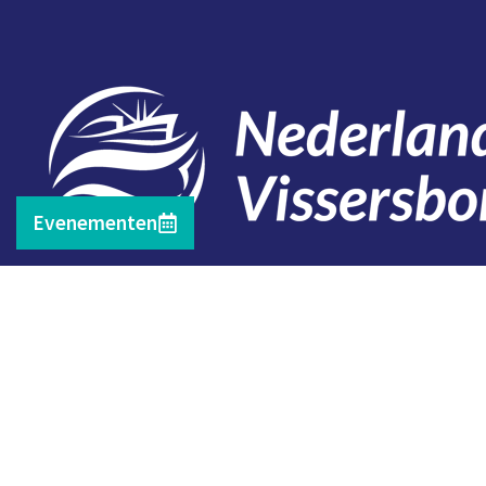
Evenementen
Contact
Telefoon: 0527 698151
E-mail: secretariaat@vissersbond.nl
Adres: Het spijk 20, 8321 WT Urk