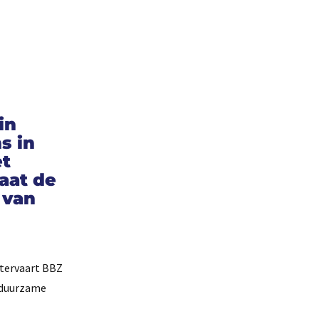
in
s in
et
taat de
 van
rtervaart BBZ
n duurzame