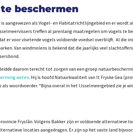
 te beschermen
 is aangewezen als Vogel- en Habitatrichtlijngebied en er wordt al
sselmeervissers treffen al jarenlang maatregelen om vogels te b
t er voor visetende vogels voldoende voedsel overblijft. Al die i
rken. Van windmolens is bekend dat die jaarlijks veel slachtoffe
ssersbond.
 leidde daarom terecht tot zorgen van een groep natuurbescherm
cherming weten
. Hij is hoofd Natuurkwaliteit van It Fryske Gea (pro
 als woordvoerder. “Bijna overal in het IJsselmeergebied zie je w
rovincie Fryslân. Volgens Bakker zijn er voldoende alternatieve lo
ernatieve locaties aangedragen. Er zijn op het vaste land bijvoo