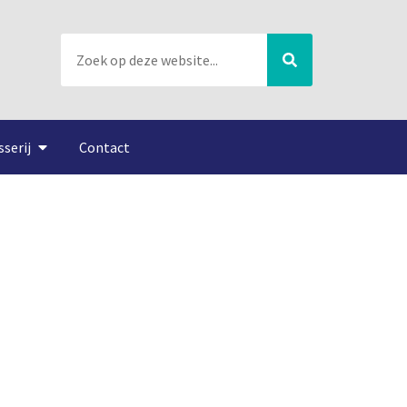
sserij
Contact