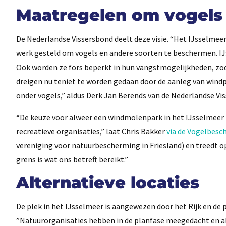
Maatregelen om vogels
De Nederlandse Vissersbond deelt deze visie. “Het IJsselmeer
werk gesteld om vogels en andere soorten te beschermen. IJ
Ook worden ze fors beperkt in hun vangstmogelijkheden, zoda
dreigen nu teniet te worden gedaan door de aanleg van windpa
onder vogels,” aldus Derk Jan Berends van de Nederlandse Vi
“De keuze voor alweer een windmolenpark in het IJsselmeer
recreatieve organisaties,” laat Chris Bakker
via de Vogelbes
vereniging voor natuurbescherming in Friesland) en treedt op
grens is wat ons betreft bereikt.”
Alternatieve locaties
De plek in het IJsselmeer is aangewezen door het Rijk en de p
”Natuurorganisaties hebben in de planfase meegedacht en alt