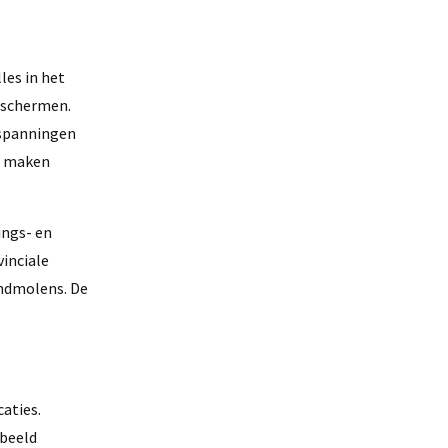
les in het
eschermen.
nspanningen
rs maken
ings- en
vinciale
indmolens. De
caties.
rbeeld