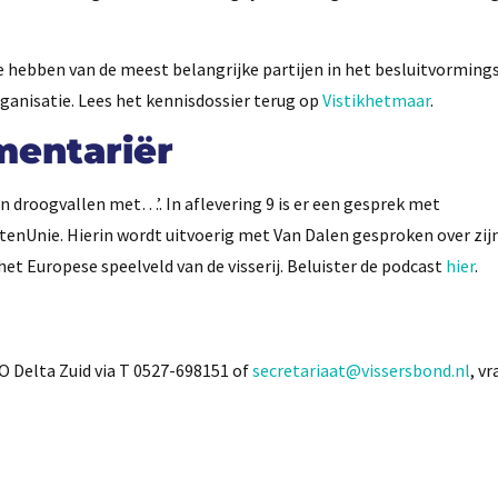
te hebben van de meest belangrijke partijen in het besluitvormin
ganisatie. Lees het kennisdossier terug op
Vistikhetmaar
.
mentariër
en droogvallen met…’. In aflevering 9 is er een gesprek met
tenUnie. Hierin wordt uitvoerig met Van Dalen gesproken over zij
t Europese speelveld van de visserij. Beluister de podcast
hier
.
Delta Zuid via T 0527-698151 of
secretariaat@vissersbond.nl
, v