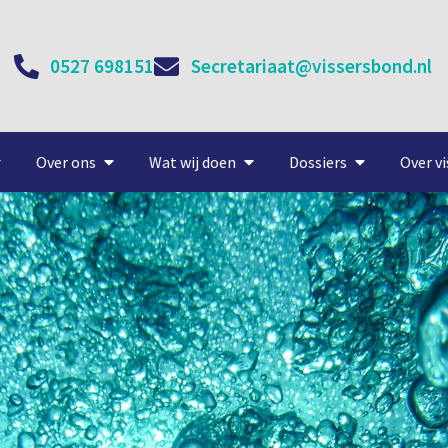
0527 698151
Secretariaat@vissersbond.nl
Over ons
Wat wij doen
Dossiers
Over vi