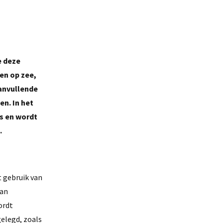
e deze
en op zee,
aanvullende
en. In het
s en wordt
.
t gebruik van
van
ordt
gelegd, zoals