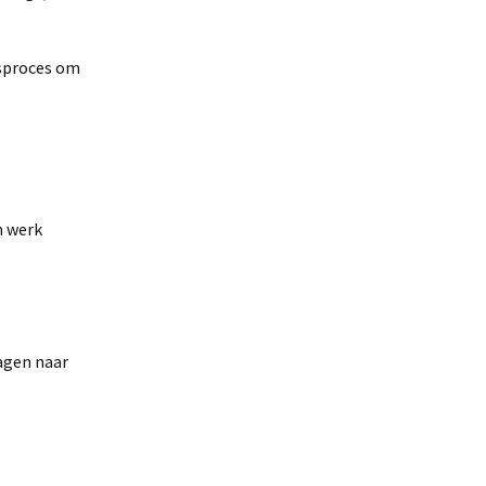
gsproces om
n werk
ragen naar