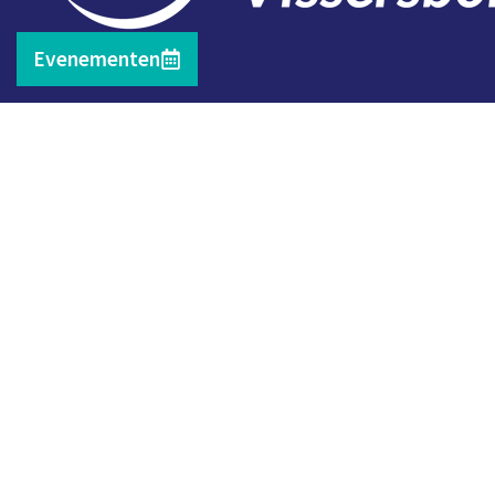
Evenementen
Contact
Telefoon: 0527 698151
E-mail: secretariaat@vissersbond.nl
Adres: Het spijk 20, 8321 WT Urk
© 2026 | RSH ICT Management