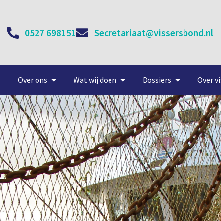
0527 698151
Secretariaat@vissersbond.nl
Over ons
Wat wij doen
Dossiers
Over vi