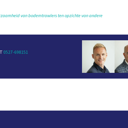
rzaamheid van bodemtrawlers ten opzichte van andere
 T
0527-698151