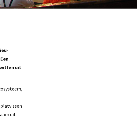
ieu-
 Een
witten uit
ecosysteem,
 platvissen
zaam uit