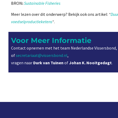
BRON
:
Sustainable Fisheries
Meer lezen over dit onderwerp? Bekijk ook ons artikel:
“
Duu
voedselproductieketens
“
.
Voor Meer Informatie
Contact opnemen met het team Nederlandse Vissersbond,
of
secretariaat@vissersbond.nl
,
vragen naar
Durk van Tuinen
of
Johan K. Nooitgedagt
.