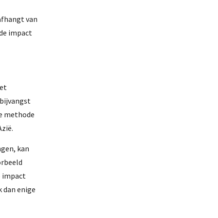
afhangt van
 de impact
het
 bijvangst
ze methode
zië.
ngen, kan
orbeeld
e impact
k dan enige