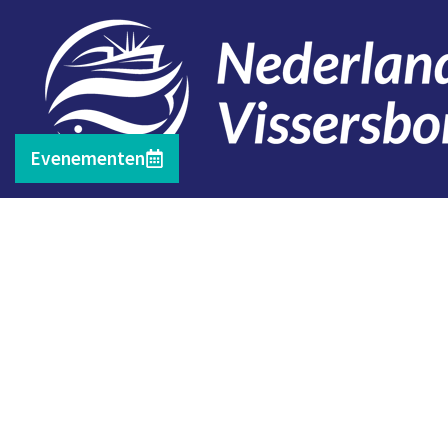
Evenementen
Contact
Telefoon: 0527 698151
E-mail: secretariaat@vissersbond.nl
Adres: Het spijk 20, 8321 WT Urk