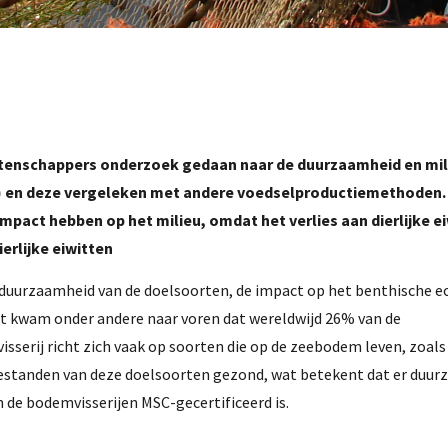
wetenschappers onderzoek gedaan naar de duurzaamheid en mil
) en deze vergeleken met andere voedselproductiemethoden.
pact hebben op het milieu, omdat het verlies aan dierlijke ei
erlijke eiwitten
e duurzaamheid van de doelsoorten, de impact op het benthische 
ort kwam onder andere naar voren dat wereldwijd 26% van de
sserij richt zich vaak op soorten die op de zeebodem leven, zoals
 bestanden van deze doelsoorten gezond, wat betekent dat er duur
an de bodemvisserijen MSC-gecertificeerd is.