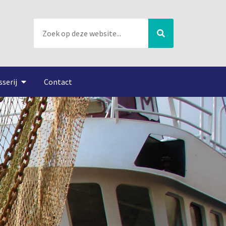
sserij
Contact