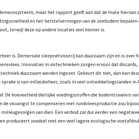
odemecosysteem, maar het rapport geeft aan dat de mate hiervan 
puttingssnelheid en het herstelvermogen van de zeebodem bepalen
, terwijl deze op andere locaties veel kleiner is.
eer is. Demersale sleepnetvisserij kan duurzaam zijn en is over 
nsvlees. Innovaties in vistechnieken zorgen ervoor dat discards,
stechniek duurzaam worden ingezet. Gebeurt dit niet, dan kan de
 sprake is van milieubeheer, zoals in veel ontwikkelingslanden in A
f. De hoeveelheid dierlijke voedingsstoffen die bodemtrawlers va
 de visvangst te compenseren met rundvleesproductie zou bijvo
e milieugevolgen van dien. Een verbod zal dus eerder een negatiev
gen produceert voedsel met een veel lagere ecologische voetafdru