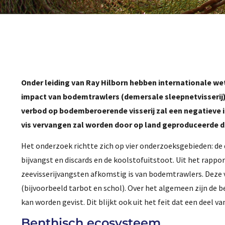
Onder leiding van Ray Hilborn hebben internationale 
impact van bodemtrawlers (demersale sleepnetvisserij
verbod op bodemberoerende visserij zal een negatieve im
vis vervangen zal worden door op land geproduceerde di
Het onderzoek richtte zich op vier onderzoeksgebieden: d
bijvangst en discards en de koolstofuitstoot. Uit het rapp
zeevisserijvangsten afkomstig is van bodemtrawlers. Deze vi
(bijvoorbeeld tarbot en schol). Over het algemeen zijn de
kan worden gevist. Dit blijkt ook uit het feit dat een deel v
Benthisch ecosysteem