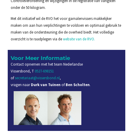
Controleverordening en wijzigingen in de registratie van vangsten
onder de 50 kilogram.
Met dit initiatief wil de RVO het voor garnalenvissers makkelijker
maken om aan hun verplichtingen te voldoen en optimaal gebruik te
maken van de ondersteuning die de overheid biedt. Het volledige
overzicht is te raadplegen via de
website van de RVO.
Voor Meer Informatie
Contact opnemen met het team Nederlandse
Vissersbond, T
0527-698151
of
secretariaat@vissersbond.nl
,
vragen naar
Durk van Tuinen
of
Ben Scholten
.