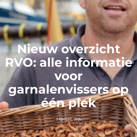
Nieuw overzicht
RVO: alle informatie
voor
garnalenvissers op
één plek
5 februari, 2026