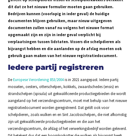
dit dat ze het nieuwe formulier moeten gaan gebruiken.
Bedrijven kunnen (voorlopig in ieder geval) de huidige
documenten blijven gebruiken, maar nieuw uitgegeven
documenten zullen vanaf nu volgens het nieuwe format
opgemaakt zijn en zijn in ieder geval verplicht bij
verplaatsingen tussen lidstaten. Vissers die schelpdieren als
bijvangst hebben en die aanlanden op de afslag moeten ook
gebruik gaan maken van het nieuwe registratiedocument.
Iedere partij registreren
De
Europese Verordening 853/2004
is in 2021 aangepast. Iedere partij
mosselen, oesters, otterschelpen, kokkels, zwaardschedes (ensis) en
strandschelpen (spisula) uit gekwalificeerde productiegebieden die wordt
aangeland op het verzendingscentrum, moet met behulp van het nieuwe
registratiedocument worden geregistreerd. Dat geldt ook voor
schelpdieren, zoals wulken en en Sint Jacobsschelpen, die niet afkomstig
zijn uit gekwalificeerde productiegebieden en die aan het
verzendingscentrum, de afslag of het verwerkingsbedrijf worden geleverd.
Dit betekent dus dat een boomkorkotter die wulken als bijvangst heeft