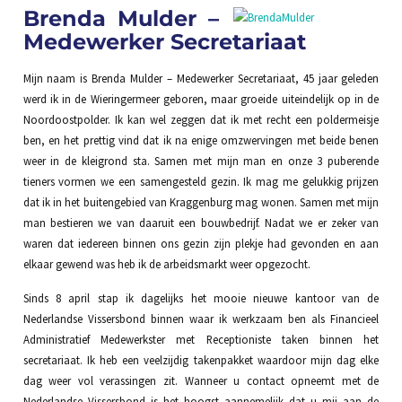
Brenda Mulder –
Medewerker Secretariaat
Mijn naam is Brenda Mulder – Medewerker Secretariaat, 45 jaar geleden
werd ik in de Wieringermeer geboren, maar groeide uiteindelijk op in de
Noordoostpolder. Ik kan wel zeggen dat ik met recht een poldermeisje
ben, en het prettig vind dat ik na enige omzwervingen met beide benen
weer in de kleigrond sta. Samen met mijn man en onze 3 puberende
tieners vormen we een samengesteld gezin. Ik mag me gelukkig prijzen
dat ik in het buitengebied van Kraggenburg mag wonen. Samen met mijn
man bestieren we van daaruit een bouwbedrijf. Nadat we er zeker van
waren dat iedereen binnen ons gezin zijn plekje had gevonden en aan
elkaar gewend was heb ik de arbeidsmarkt weer opgezocht.
Sinds 8 april stap ik dagelijks het mooie nieuwe kantoor van de
Nederlandse Vissersbond binnen waar ik werkzaam ben als Financieel
Administratief Medewerkster met Receptioniste taken binnen het
secretariaat. Ik heb een veelzijdig takenpakket waardoor mijn dag elke
dag weer vol verassingen zit. Wanneer u contact opneemt met de
Nederlandse Vissersbond is het hoogst aannemelijk dat u mij aan de