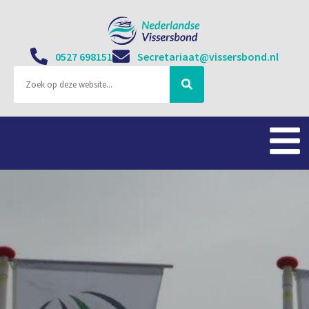
0527 698151
Secretariaat@vissersbond.nl