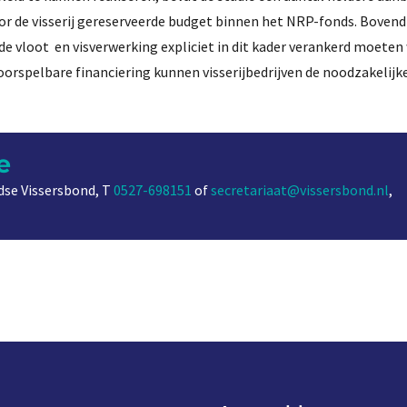
oor de visserij gereserveerde budget binnen het NRP-fonds. Boven
de vloot en visverwerking expliciet in dit kader verankerd moeten
oorspelbare financiering kunnen visserijbedrijven de noodzakelijk
e
se Vissersbond, T
0527-698151
of
secretariaat@vissersbond.nl
,