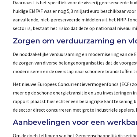
Daarnaast is het specifiek voor de visserij gereserveerde bud
huidige EMFAF was er nog 5,3 miljard euro beschikbaar voor
aanvullende, niet-gereserveerde middelen uit het NRP-fonds
sector is, bestaat het risico dat deze op nationaal niveau mi
Zorgen om verduurzaming en vl
De noodzakelijke verduurzaming en modernisering van de E
de zorgen van diverse belangenorganisaties dat de voorgest
moderniseren en de overstap naar schonere brandstoffen t
Het nieuwe Europees Concurrentievermogenfonds (ECF) zou h
meer op de schone energietransitie en zou investeringen 
rapport plaatst hier echter een belangrijke kanttekening bi
de sector direct concurreren met grote industriële spelers.
Aanbevelingen voor een werkbar
Om de doelstellingen van het Gemeenschappelijk Visserijbel