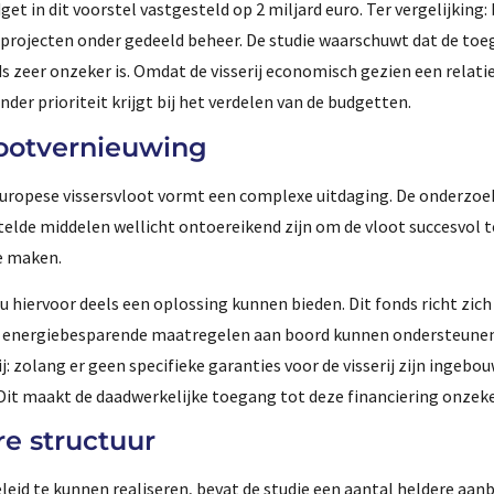
get in dit voorstel vastgesteld op 2 miljard euro. Ter vergelijking:
 projecten onder gedeeld beheer. De studie waarschuwt dat de toe
 zeer onzeker is. Omdat de visserij economisch gezien een relatie
nder prioriteit krijgt bij het verdelen van de budgetten.
ootvernieuwing
uropese vissersvloot vormt een complexe uitdaging. De onderzoe
elde middelen wellicht ontoereikend zijn om de vloot succesvol t
e maken.
iervoor deels een oplossing kunnen bieden. Dit fonds richt zich
in energiebesparende maatregelen aan boord kunnen ondersteunen
j: zolang er geen specifieke garanties voor de visserij zijn ingebo
 Dit maakt de daadwerkelijke toegang tot deze financiering onzeke
e structuur
eid te kunnen realiseren, bevat de studie een aantal heldere aan