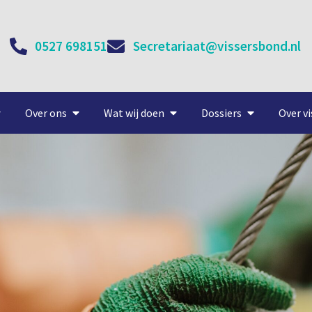
0527 698151
Secretariaat@vissersbond.nl
Over ons
Wat wij doen
Dossiers
Over vi