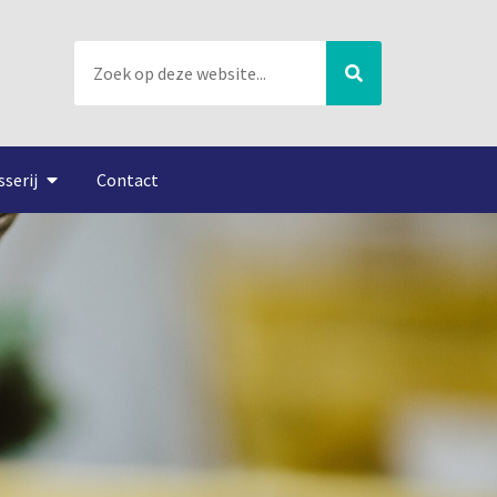
sserij
Contact