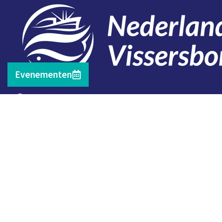
Evenementen
Contact
Telefoon: 0527 698151
E-mail: secretariaat@vissersbond.nl
Adres: Het spijk 20, 8321 WT Urk