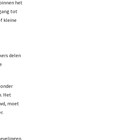
 binnen het
gang tot
f kleine
kers delen
e
 onder
. Het
uwd, moet
r.
bevelingen.