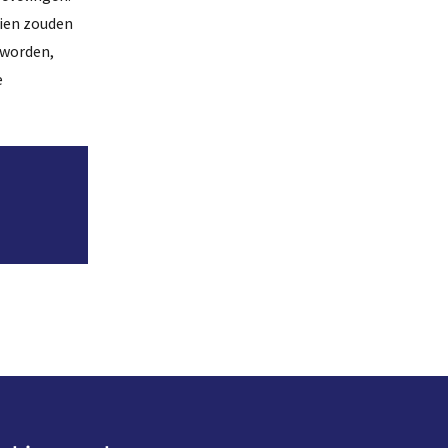
dien zouden
 worden,
e