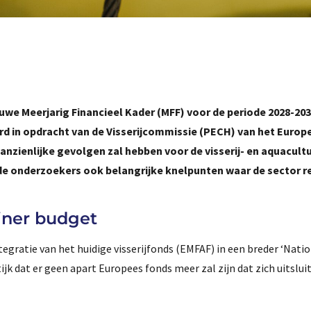
we Meerjarig Financieel Kader (MFF) voor de periode 2028-20
rd in opdracht van de Visserijcommissie (PECH) van het Europ
aanzienlijke gevolgen zal hebben voor de visserij- en aquacult
n de onderzoekers ook belangrijke knelpunten waar de sector 
iner budget
tegratie van het huidige visserijfonds (EMFAF) in een breder ‘Nati
jk dat er geen apart Europees fonds meer zal zijn dat zich uitslui