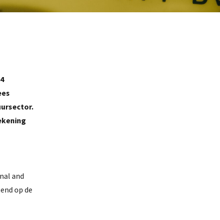
34
ees
uursector.
rekening
onal and
tend op de