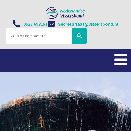
0527 698151
Secretariaat@vissersbond.nl