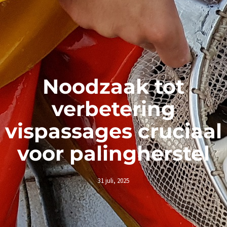
Noodzaak tot
verbetering
vispassages cruciaal
voor palingherstel
31 juli, 2025