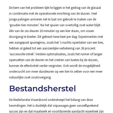
De kern van het probleem lijkt te liggen in het gedrag van de glasaal
in combinatie met de operationele inrichting van de sluizen. Veel
jonge palingen arriveren net te laat om gebruik te maken van de
‘gouden tien minuten’. Na het spuien van overtollig zoet water blijft
één van de zes deuren 10 minuten op een kier staan, om vissen
doorgang te bieden. Dit gebeurt twee keer per dag. Experimenten met
een aangepast spuiregime, zoals het ’s nachts openlaten van een kier,
hebben al geleid tot een aanzienlijke verbetering van 26 procent
‘succesvolle intrek’. Verdere optimalisaties, zoals het ruimer of langer
openzetten van de deuren en het creëren van luwtes bij de sluizen,
kunnen de effectiviteit verder vergroten. Ook wordt de mogelijkheid
onderzocht om meer sluisdeuren op een kier te zetten voor een meer
natuurlijke zoet-zoutovergang.
Bestandsherstel
De Nederlandse Vissersbond onderstreept het belang van deze
bevindingen. Het is duidelijk dat vispassages geen vanzelfsprekend
succes zijn en dat maatwerk en voortdurende aandacht essentieel zijn