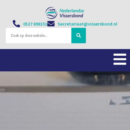
0527 698151
Secretariaat@vissersbond.nl