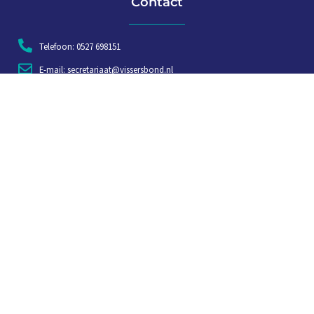
Contact
Telefoon: 0527 698151
E-mail: secretariaat@vissersbond.nl
Adres: Het spijk 20, 8321 WT Urk
Aanmelden voor weekjournaal