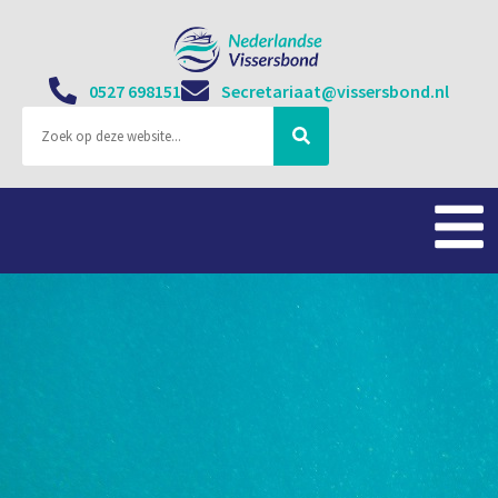
0527 698151
Secretariaat@vissersbond.nl