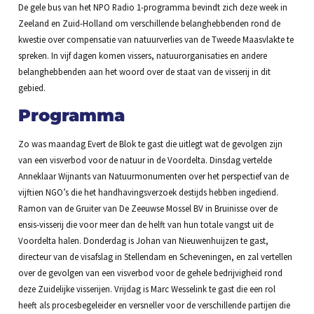
De gele bus van het NPO Radio 1-programma bevindt zich deze week in
Zeeland en Zuid-Holland om verschillende belanghebbenden rond de
kwestie over compensatie van natuurverlies van de Tweede Maasvlakte te
spreken. In vijf dagen komen vissers, natuurorganisaties en andere
belanghebbenden aan het woord over de staat van de visserij in dit
gebied.
Programma
Zo was maandag Evert de Blok te gast die uitlegt wat de gevolgen zijn
van een visverbod voor de natuur in de Voordelta. Dinsdag vertelde
Anneklaar Wijnants van Natuurmonumenten over het perspectief van de
vijftien NGO’s die het handhavingsverzoek destijds hebben ingediend.
Ramon van de Gruiter van De Zeeuwse Mossel BV in Bruinisse over de
ensis-visserij die voor meer dan de helft van hun totale vangst uit de
Voordelta halen. Donderdag is Johan van Nieuwenhuijzen te gast,
directeur van de visafslag in Stellendam en Scheveningen, en zal vertellen
over de gevolgen van een visverbod voor de gehele bedrijvigheid rond
deze Zuidelijke visserijen. Vrijdag is Marc Wesselink te gast die een rol
heeft als procesbegeleider en versneller voor de verschillende partijen die