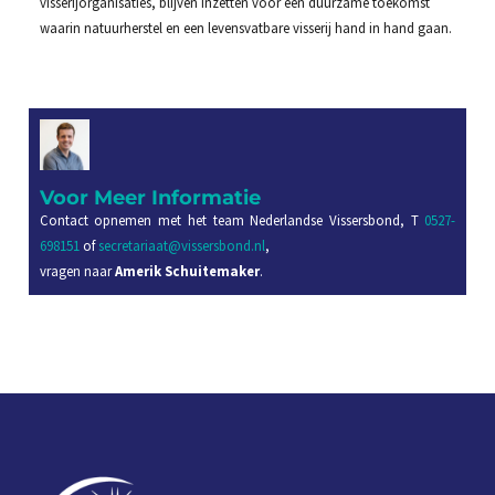
visserijorganisaties, blijven inzetten voor een duurzame toekomst
waarin natuurherstel en een levensvatbare visserij hand in hand gaan.
Voor Meer Informatie
Contact opnemen met het team Nederlandse Vissersbond, T
0527-
698151
of
secretariaat@vissersbond.nl
,
vragen naar
Amerik Schuitemaker
.