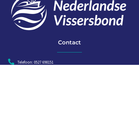
Contact
Telefoon: 0527 698151
E-mail: secretariaat@vissersbond.nl
Adres: Het spijk 20, 8321 WT Urk
Aanmelden voor weekjournaal