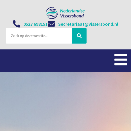
0527 698151
Secretariaat@vissersbond.nl