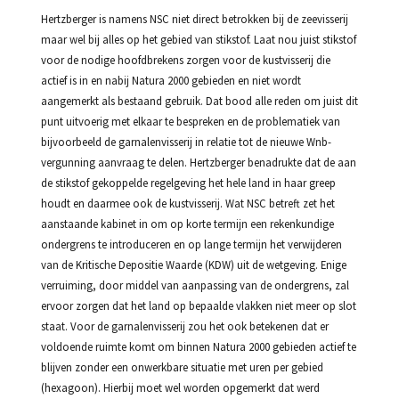
Hertzberger is namens NSC niet direct betrokken bij de zeevisserij
maar wel bij alles op het gebied van stikstof. Laat nou juist stikstof
voor de nodige hoofdbrekens zorgen voor de kustvisserij die
actief is in en nabij Natura 2000 gebieden en niet wordt
aangemerkt als bestaand gebruik. Dat bood alle reden om juist dit
punt uitvoerig met elkaar te bespreken en de problematiek van
bijvoorbeeld de garnalenvisserij in relatie tot de nieuwe Wnb-
vergunning aanvraag te delen. Hertzberger benadrukte dat de aan
de stikstof gekoppelde regelgeving het hele land in haar greep
houdt en daarmee ook de kustvisserij. Wat NSC betreft zet het
aanstaande kabinet in om op korte termijn een rekenkundige
ondergrens te introduceren en op lange termijn het verwijderen
van de Kritische Depositie Waarde (KDW) uit de wetgeving. Enige
verruiming, door middel van aanpassing van de ondergrens, zal
ervoor zorgen dat het land op bepaalde vlakken niet meer op slot
staat. Voor de garnalenvisserij zou het ook betekenen dat er
voldoende ruimte komt om binnen Natura 2000 gebieden actief te
blijven zonder een onwerkbare situatie met uren per gebied
(hexagoon). Hierbij moet wel worden opgemerkt dat werd