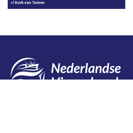
of
Durk van Tuinen
.
Contact
Telefoon: 0527 698151
E-mail: secretariaat@vissersbond.nl