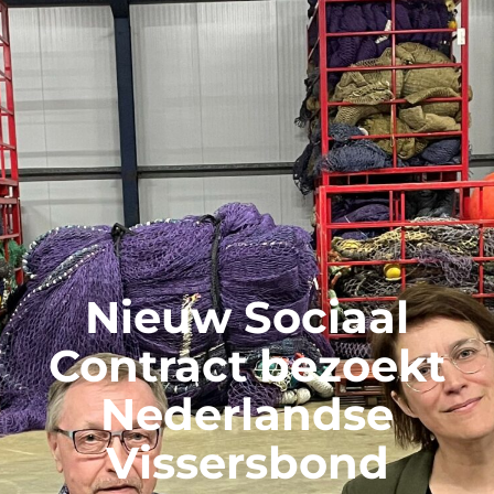
Nieuw Sociaal
Contract bezoekt
Nederlandse
Vissersbond