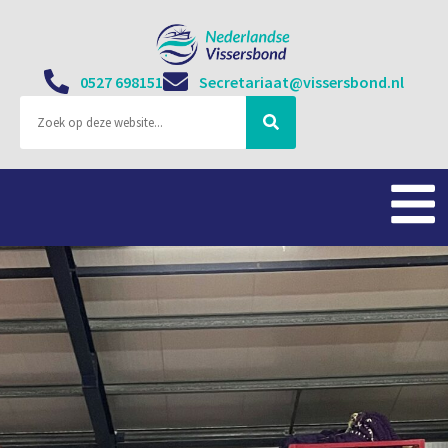
0527 698151
Secretariaat@vissersbond.nl