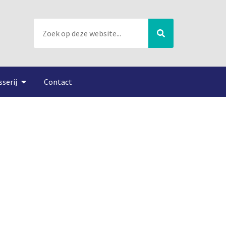
sserij
Contact
polder