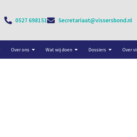
0527 698151
Secretariaat@vissersbond.nl
Over ons
Wat wij doen
Dossiers
Over vi
rbroedjes uit een Franse 
6 mei, 2021