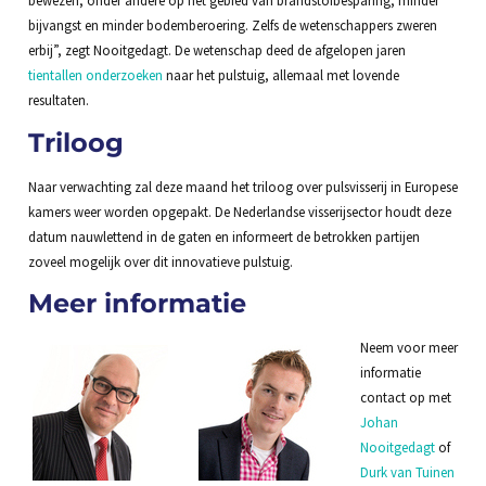
bewezen, onder andere op het gebied van brandstofbesparing, minder
bijvangst en minder bodemberoering. Zelfs de wetenschappers zweren
erbij”, zegt Nooitgedagt. De wetenschap deed de afgelopen jaren
tientallen onderzoeken
naar het pulstuig, allemaal met lovende
resultaten.
Triloog
Naar verwachting zal deze maand het triloog over pulsvisserij in Europese
kamers weer worden opgepakt. De Nederlandse visserijsector houdt deze
datum nauwlettend in de gaten en informeert de betrokken partijen
zoveel mogelijk over dit innovatieve pulstuig.
Meer informatie
Neem voor meer
informatie
contact op met
Johan
Nooitgedagt
of
Durk van Tuinen