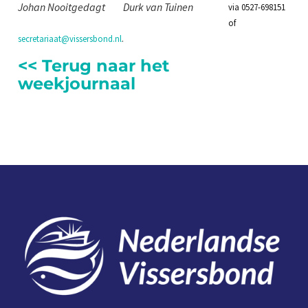
Johan Nooitgedagt
Durk van Tuinen
via 0527-698151
of
secretariaat@vissersbond.nl
.
<< Terug naar het
weekjournaal