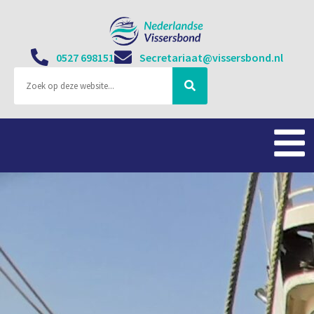
0527 698151
Secretariaat@vissersbond.nl