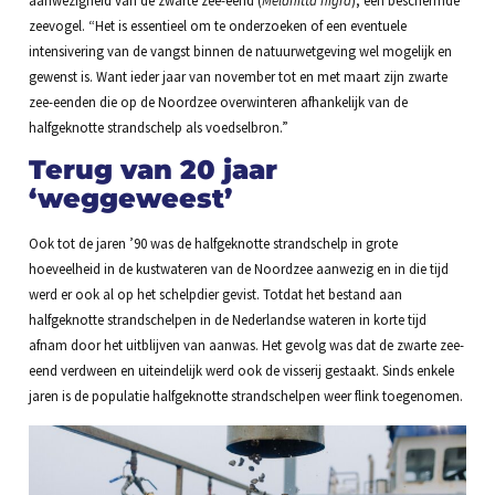
zeevogel. “Het is essentieel om te onderzoeken of een eventuele
intensivering van de vangst binnen de natuurwetgeving wel mogelijk en
gewenst is. Want ieder jaar van november tot en met maart zijn zwarte
zee-eenden die op de Noordzee overwinteren afhankelijk van de
halfgeknotte strandschelp als voedselbron.”
Terug van 20 jaar
‘weggeweest’
Ook tot de jaren ’90 was de halfgeknotte strandschelp in grote
hoeveelheid in de kustwateren van de Noordzee aanwezig en in die tijd
werd er ook al op het schelpdier gevist. Totdat het bestand aan
halfgeknotte strandschelpen in de Nederlandse wateren in korte tijd
afnam door het uitblijven van aanwas. Het gevolg was dat de zwarte zee-
eend verdween en uiteindelijk werd ook de visserij gestaakt. Sinds enkele
jaren is de populatie halfgeknotte strandschelpen weer flink toegenomen.