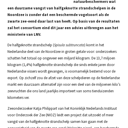
natuurbeschermers wat
een duurzame vangst van halfgeknotte strandschelpen in de
Noordzee is zonder dat een beschermde vogelsoort als de
zwarte zee-eend daar last van heeft. Op basis van de resultaten
zal het consortium eind dit jaar een advies uitbrengen aan het
ministerie van LNV.
De halfgeknotte strandschelp (
Spisula subtruncata
) komt in het
Nederlandse deel van de Noordzee in groten getale voor: onderzoekers
schatten het totaal op ongeveer een miljard kilogram. De 13,7 miljoen
kilogram (1,4%) halfgeknotte strandschelp die sinds enkele jaren door
Nederlandse vissers wordt gevangen, is voornamelijk bestemd voor de
export. Op zichzelf zou de afzet van deze schelpdieren op de Nederlandse
markt een duurzaam alternatief zijn voor een deel van de miljoenen kilo’s
zeevruchten die ons land jaarlijks importeert van soms tienduizenden
kilometers ver.
Zeeonderzoeker Katja Philippart van het Koninklijk Nederlands Instituut
voor Onderzoek der Zee (NIOZ) leidt een project dat uitzoekt of meer
vangst van de halfgeknotte strandschelp samen kan gaan met de
aanwezigheid van de zwarte zee-eend (
Melanitta nigra
), een beschermde