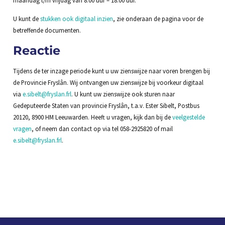
U kunt de
stukken ook digitaal inzien
, zie onderaan de pagina voor de
betreffende documenten.
Reactie
Tijdens de ter inzage periode kunt u uw zienswijze naar voren brengen bij
de Provincie Fryslân. Wij ontvangen uw zienswijze bij voorkeur digitaal
via
e.sibelt@fryslan.frl
. U kunt uw zienswijze ook sturen naar
Gedeputeerde Staten van provincie Fryslân, t.a.v. Ester Sibelt, Postbus
20120, 8900 HM Leeuwarden. Heeft u vragen, kijk dan bij de
veelgestelde
vragen
, of neem dan contact op via tel 058-2925820 of mail
e.sibelt@fryslan.frl
.