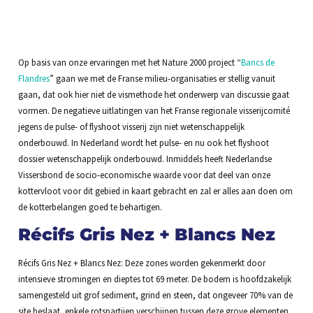
Op basis van onze ervaringen met het Nature 2000 project “
Bancs de
Flandres
” gaan we met de Franse milieu-organisaties er stellig vanuit
gaan, dat ook hier niet de vismethode het onderwerp van discussie gaat
vormen. De negatieve uitlatingen van het Franse regionale visserijcomité
jegens de pulse- of flyshoot visserij zijn niet wetenschappelijk
onderbouwd. In Nederland wordt het pulse- en nu ook het flyshoot
dossier wetenschappelijk onderbouwd. Inmiddels heeft Nederlandse
Vissersbond de socio-economische waarde voor dat deel van onze
kottervloot voor dit gebied in kaart gebracht en zal er alles aan doen om
de kotterbelangen goed te behartigen.
Récifs Gris Nez + Blancs Nez
Récifs Gris Nez + Blancs Nez: Deze zones worden gekenmerkt door
intensieve stromingen en dieptes tot 69 meter. De bodem is hoofdzakelijk
samengesteld uit grof sediment, grind en steen, dat ongeveer 70% van de
site beslaat, enkele rotspartijen verschijnen tussen deze grove elementen.