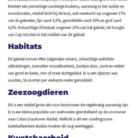
Resteert een percentage zanderige bodems, aanwezig in het zuiden en
noordoosten, relatief dicht bij de kust, wat neerkomt op ongeveer 17%
van de gebieden, fijn zand 2,5%, gemiddelde zand 10% en grof zand
4,5%. Rotsachtige rif beslaat ongeveer 13% van het gebied, ter hoogte
van Cap Gris-Nez in het midden van dit gebied.
Habitats
Dit gebied omvat riffen (algenrijke rotsen), rotsachtige subtidale
uitbreidingen, (vervallen mosselbanken), bankjes duin, zand en velden
van grind en keien, min of meer dichtgeslibd. Er is een rijkdom aan
soorten, 56 soorten per vierkante meter gemiddeld.
Zeezoogdieren
Dit is een relatief grote site voor bruinvissen die regelmatig aanwezig zijn.
Er is een kleine populatie van zeehonden geinstalleerd op de vooroever
naar Calais (vuurtoren Walde). Wellicht is dit een voedingszone.
Gedetailleerdere studies moeten dit nog weerleggen.
Kwetsbaarheid