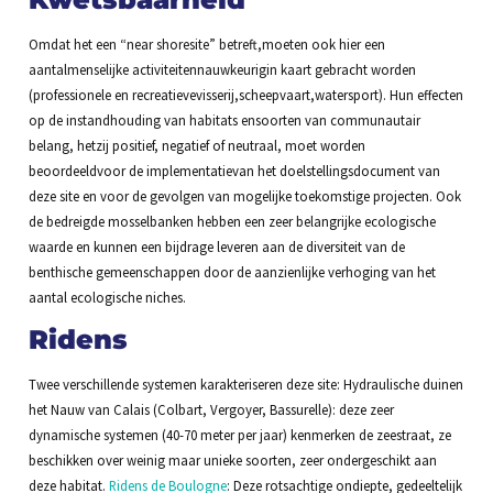
Omdat het een “near shoresite” betreft,moeten ook hier een
aantalmenselijke activiteitennauwkeurigin kaart gebracht worden
(professionele en recreatievevisserij,scheepvaart,watersport). Hun effecten
op de instandhouding van habitats ensoorten van communautair
belang, hetzij positief, negatief of neutraal, moet worden
beoordeeldvoor de implementatievan het doelstellingsdocument van
deze site en voor de gevolgen van mogelijke toekomstige projecten. Ook
de bedreigde mosselbanken hebben een zeer belangrijke ecologische
waarde en kunnen een bijdrage leveren aan de diversiteit van de
benthische gemeenschappen door de aanzienlijke verhoging van het
aantal ecologische niches.
Ridens
Twee verschillende systemen karakteriseren deze site: Hydraulische duinen
het Nauw van Calais (Colbart, Vergoyer, Bassurelle): deze zeer
dynamische systemen (40-70 meter per jaar) kenmerken de zeestraat, ze
beschikken over weinig maar unieke soorten, zeer ondergeschikt aan
deze habitat.
Ridens de Boulogne
: Deze rotsachtige ondiepte, gedeeltelijk