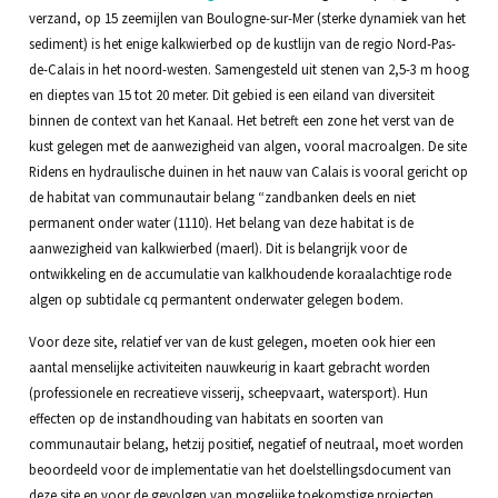
verzand, op 15 zeemijlen van Boulogne-sur-Mer (sterke dynamiek van het
sediment) is het enige kalkwierbed op de kustlijn van de regio Nord-Pas-
de-Calais in het noord-westen. Samengesteld uit stenen van 2,5-3 m hoog
en dieptes van 15 tot 20 meter. Dit gebied is een eiland van diversiteit
binnen de context van het Kanaal. Het betreft een zone het verst van de
kust gelegen met de aanwezigheid van algen, vooral macroalgen. De site
Ridens en hydraulische duinen in het nauw van Calais is vooral gericht op
de habitat van communautair belang “zandbanken deels en niet
permanent onder water (1110). Het belang van deze habitat is de
aanwezigheid van kalkwierbed (maerl). Dit is belangrijk voor de
ontwikkeling en de accumulatie van kalkhoudende koraalachtige rode
algen op subtidale cq permantent onderwater gelegen bodem.
Voor deze site, relatief ver van de kust gelegen, moeten ook hier een
aantal menselijke activiteiten nauwkeurig in kaart gebracht worden
(professionele en recreatieve visserij, scheepvaart, watersport). Hun
effecten op de instandhouding van habitats en soorten van
communautair belang, hetzij positief, negatief of neutraal, moet worden
beoordeeld voor de implementatie van het doelstellingsdocument van
deze site en voor de gevolgen van mogelijke toekomstige projecten.