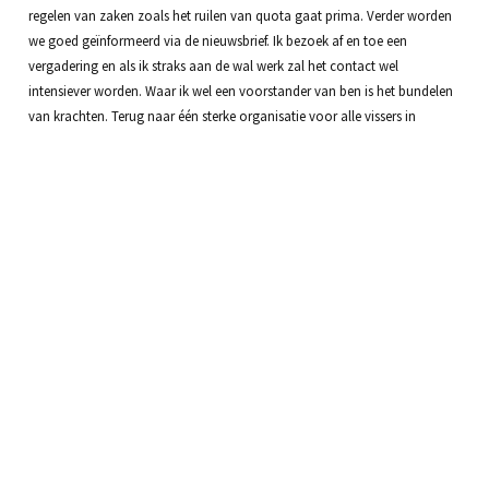
regelen van zaken zoals het ruilen van quota gaat prima. Verder worden
we goed geïnformeerd via de nieuwsbrief. Ik bezoek af en toe een
vergadering en als ik straks aan de wal werk zal het contact wel
intensiever worden. Waar ik wel een voorstander van ben is het bundelen
van krachten. Terug naar één sterke organisatie voor alle vissers in
Nederland. Maar daarvoor zullen wij vissers ook wat moeten willen
opgeven…”
<< Terug naar het
Weekjournaal