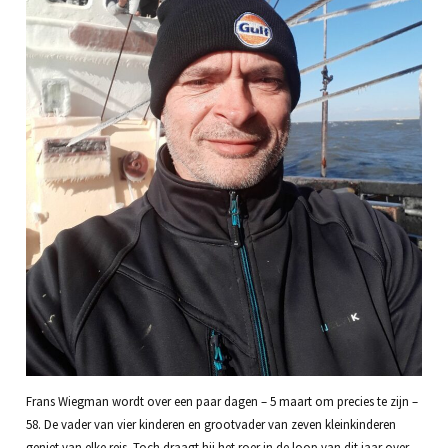
Frans Wiegman wordt over een paar dagen – 5 maart om precies te zijn –
58. De vader van vier kinderen en grootvader van zeven kleinkinderen
geniet van elke reis. Toch draagt hij het roer in de loop van dit jaar over