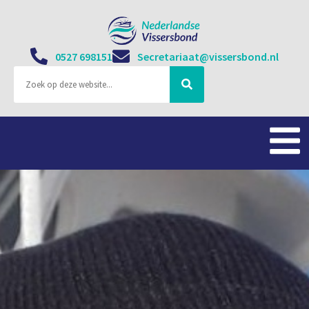
0527 698151
Secretariaat@vissersbond.nl