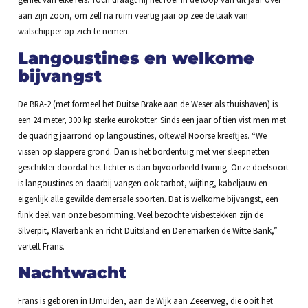
aan zijn zoon, om zelf na ruim veertig jaar op zee de taak van
walschipper op zich te nemen.
Langoustines en welkome
bijvangst
De BRA-2 (met formeel het Duitse Brake aan de Weser als thuishaven) is
een 24 meter, 300 kp sterke eurokotter. Sinds een jaar of tien vist men met
de quadrig jaarrond op langoustines, oftewel Noorse kreeftjes. “We
vissen op slappere grond. Dan is het bordentuig met vier sleepnetten
geschikter doordat het lichter is dan bijvoorbeeld twinrig. Onze doelsoort
is langoustines en daarbij vangen ook tarbot, wijting, kabeljauw en
eigenlijk alle gewilde demersale soorten. Dat is welkome bijvangst, een
flink deel van onze besomming. Veel bezochte visbestekken zijn de
Silverpit, Klaverbank en richt Duitsland en Denemarken de Witte Bank,”
vertelt Frans.
Nachtwacht
Frans is geboren in IJmuiden, aan de Wijk aan Zeeerweg, die ooit het