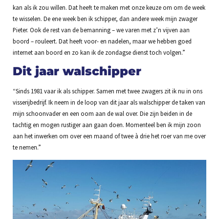
kan als ik zou willen. Dat heeft te maken met onze keuze om om de week
te wisselen. De ene week ben ik schipper, dan andere week mijn zwager
Pieter. Ook de rest van de bemanning – we varen met z’n vijven aan
boord – rouleert. Dat heeft voor- en nadelen, maar we hebben goed
internet aan boord en zo kan ik de zondagse dienst toch volgen.”
Dit jaar walschipper
“Sinds 1981 vaar ik als schipper. Samen met twee zwagers zit ik nu in ons
visserijbedrijf. Ik neem in de loop van dit jaar als walschipper de taken van
mijn schoonvader en een oom aan de wal over. Die zijn beiden in de
tachtig en mogen rustiger aan gaan doen. Momenteel ben ik mijn zoon
aan het inwerken om over een maand of twee à drie het roer van me over
te nemen.”