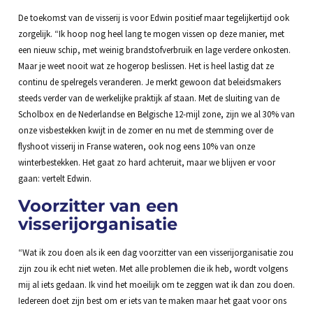
De toekomst van de visserij is voor Edwin positief maar tegelijkertijd ook
zorgelijk. “Ik hoop nog heel lang te mogen vissen op deze manier, met
een nieuw schip, met weinig brandstofverbruik en lage verdere onkosten.
Maar je weet nooit wat ze hogerop beslissen. Het is heel lastig dat ze
continu de spelregels veranderen. Je merkt gewoon dat beleidsmakers
steeds verder van de werkelijke praktijk af staan. Met de sluiting van de
Scholbox en de Nederlandse en Belgische 12-mijl zone, zijn we al 30% van
onze visbestekken kwijt in de zomer en nu met de stemming over de
flyshoot visserij in Franse wateren, ook nog eens 10% van onze
winterbestekken. Het gaat zo hard achteruit, maar we blijven er voor
gaan: vertelt Edwin.
Voorzitter van een
visserijorganisatie
“Wat ik zou doen als ik een dag voorzitter van een visserijorganisatie zou
zijn zou ik echt niet weten. Met alle problemen die ik heb, wordt volgens
mij al iets gedaan. Ik vind het moeilijk om te zeggen wat ik dan zou doen.
Iedereen doet zijn best om er iets van te maken maar het gaat voor ons