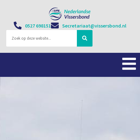
0527 698151
Secretariaat@vissersbond.nl