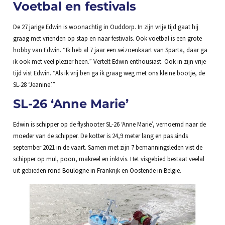
Voetbal en festivals
De 27 jarige Edwin is woonachtig in Ouddorp. In zijn vrije tijd gaat hij
graag met vrienden op stap en naar festivals. Ook voetbal is een grote
hobby van Edwin. “Ik heb al 7 jaar een seizoenkaart van Sparta, daar ga
ik ook met veel plezier heen.” Vertelt Edwin enthousiast. Ook in zijn vrije
tijd vist Edwin. “Als ik vrij ben ga ik graag weg met ons kleine bootje, de
SL-28 ‘Jeanine’.”
SL-26 ‘Anne Marie’
Edwin is schipper op de flyshooter SL-26 ‘Anne Marie’, vernoemd naar de
moeder van de schipper. De kotter is 24,9 meter lang en pas sinds
september 2021 in de vaart. Samen met zijn 7 bemanningsleden vist de
schipper op mul, poon, makreel en inktvis. Het visgebied bestaat veelal
uit gebieden rond Boulogne in Frankrijk en Oostende in België.