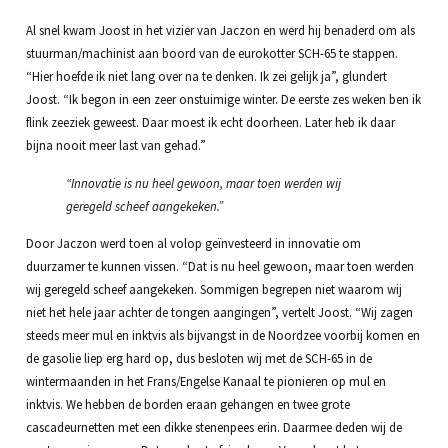
Al snel kwam Joost in het vizier van Jaczon en werd hij benaderd om als
stuurman/machinist aan boord van de eurokotter SCH-65 te stappen.
“Hier hoefde ik niet lang over na te denken. Ik zei gelijk ja”, glundert
Joost. “Ik begon in een zeer onstuimige winter. De eerste zes weken ben ik
flink zeeziek geweest. Daar moest ik echt doorheen. Later heb ik daar
bijna nooit meer last van gehad.”
“Innovatie is nu heel gewoon, maar toen werden wij
geregeld scheef aangekeken.”
Door Jaczon werd toen al volop geïnvesteerd in innovatie om
duurzamer te kunnen vissen. “Dat is nu heel gewoon, maar toen werden
wij geregeld scheef aangekeken. Sommigen begrepen niet waarom wij
niet het hele jaar achter de tongen aangingen”, vertelt Joost. “Wij zagen
steeds meer mul en inktvis als bijvangst in de Noordzee voorbij komen en
de gasolie liep erg hard op, dus besloten wij met de SCH-65 in de
wintermaanden in het Frans/Engelse Kanaal te pionieren op mul en
inktvis. We hebben de borden eraan gehangen en twee grote
cascadeurnetten met een dikke stenenpees erin. Daarmee deden wij de