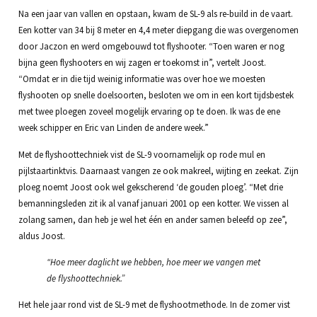
Na een jaar van vallen en opstaan, kwam de SL-9 als re-build in de vaart.
Een kotter van 34 bij 8 meter en 4,4 meter diepgang die was overgenomen
door Jaczon en werd omgebouwd tot flyshooter. “Toen waren er nog
bijna geen flyshooters en wij zagen er toekomst in”, vertelt Joost.
“Omdat er in die tijd weinig informatie was over hoe we moesten
flyshooten op snelle doelsoorten, besloten we om in een kort tijdsbestek
met twee ploegen zoveel mogelijk ervaring op te doen. Ik was de ene
week schipper en Eric van Linden de andere week.”
Met de flyshoottechniek vist de SL-9 voornamelijk op rode mul en
pijlstaartinktvis. Daarnaast vangen ze ook makreel, wijting en zeekat. Zijn
ploeg noemt Joost ook wel gekscherend ‘de gouden ploeg’. “Met drie
bemanningsleden zit ik al vanaf januari 2001 op een kotter. We vissen al
zolang samen, dan heb je wel het één en ander samen beleefd op zee”,
aldus Joost.
“Hoe meer daglicht we hebben, hoe meer we vangen met
de flyshoottechniek.”
Het hele jaar rond vist de SL-9 met de flyshootmethode. In de zomer vist