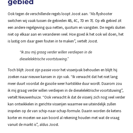
gebied
Ook tegen de verschillende regels loopt Joost aan. “Als flyshooter
switchen wij vaak tussen de gebieden 4B, 4C, 7D en 7E. Op elk gebied zit
een andere regelgeving qua netten, quotum en vangsten. De regels sluiten
niet op elkaar aan en veranderen veel. Hoe goed ik het ook wil doen, het
is lastig om daar geen fouten in te maken”, vertelt Joost.
“Ik zou mij graag verder willen verdiepen in de
dieselelektrische voortstuwing.”
Toch blijft Joost zijn passie voor het visserijvak behouden en blijft hij
zoeken naar nieuwe kansen in zijn vak. “Ik verwacht dat het niet lang
meer duurt voordat de gasolie weer hartstikke duur wordt. Daarom zou
ik mij graag verder willen verdiepen in de dieselelektrische voortstuwing”,
vertelt Nieuwenhuize. “Ook verwacht ik dat de visserij zich nog veel verder
kan ontwikkelen in gerichte visserijen waarmee we uiteindelijk zullen
inspelen op de van schip-naar-schap-formule. Daarin worden de ketens
korter en moeten we aan boord al rekening houden met wat de vraag
vanuit de markt is”, aldus Joost.