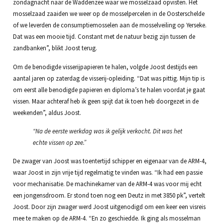
zondagnacht naar de Waddenzee waar we mosselzaad opvisten. Het
mosselzaad zaaiden we weer op de mosselpercelen in de Oosterschelde
of we leverden de consumptiemosselen aan de mosselveiling op Yerseke.
Dat was een mooie tijd. Constant met de natuur bezig zijn tussen de
zandbanken”, blikt Joost terug.
Om de benodigde visserijpapieren te halen, volgde Joost destijds een
aantal jaren op zaterdag de visserij-opleiding. “Dat was pittig. Mijn tip is
om eerst alle benodigde papieren en diploma’s te halen voordat je gaat
vissen. Maar achteraf heb ik geen spijt dat ik toen heb doorgezet in de
weekenden”, aldus Joost.
“Na de eerste werkdag was ik gelijk verkocht. Dit was het
echte vissen op zee.”
De zwager van Joost was toentertijd schipper en eigenaar van de ARM-4,
waar Joost in zijn vrije tijd regelmatig te vinden was. “Ik had een passie
voor mechanisatie. De machinekamer van de ARM-4 was voor mij echt
een jongensdroom. Er stond toen nog een Deutz in met 3850 pk”, vertelt
Joost. Door zijn zwager werd Joost uitgenodigd om een keer een visreis
mee te maken op de ARM-4. “En zo geschiedde. Ik ging als mosselman