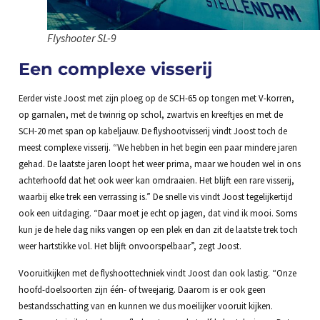
Flyshooter SL-9
Een complexe visserij
Eerder viste Joost met zijn ploeg op de SCH-65 op tongen met V-korren,
op garnalen, met de twinrig op schol, zwartvis en kreeftjes en met de
SCH-20 met span op kabeljauw. De flyshootvisserij vindt Joost toch de
meest complexe visserij. “We hebben in het begin een paar mindere jaren
gehad. De laatste jaren loopt het weer prima, maar we houden wel in ons
achterhoofd dat het ook weer kan omdraaien. Het blijft een rare visserij,
waarbij elke trek een verrassing is.” De snelle vis vindt Joost tegelijkertijd
ook een uitdaging. “Daar moet je echt op jagen, dat vind ik mooi. Soms
kun je de hele dag niks vangen op een plek en dan zit de laatste trek toch
weer hartstikke vol. Het blijft onvoorspelbaar”, zegt Joost.
Vooruitkijken met de flyshoottechniek vindt Joost dan ook lastig. “Onze
hoofd-doelsoorten zijn één- of tweejarig. Daarom is er ook geen
bestandsschatting van en kunnen we dus moeilijker vooruit kijken.